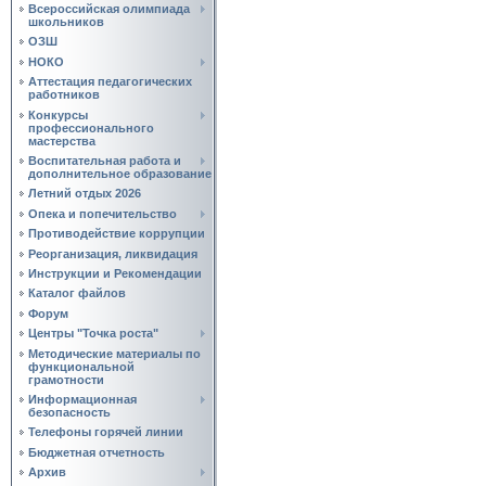
Всероссийская олимпиада
школьников
ОЗШ
НОКО
Аттестация педагогических
работников
Конкурсы
профессионального
мастерства
Воспитательная работа и
дополнительное образование
Летний отдых 2026
Опека и попечительство
Противодействие коррупции
Реорганизация, ликвидация
Инструкции и Рекомендации
Каталог файлов
Форум
Центры "Точка роста"
Методические материалы по
функциональной
грамотности
Информационная
безопасность
Телефоны горячей линии
Бюджетная отчетность
Архив