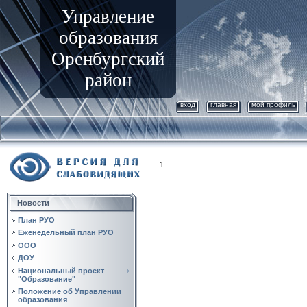
Управление
образования
Оренбургский
район
вход
главная
мой профиль
1
Новости
План РУО
Еженедельный план РУО
ООО
ДОУ
Национальный проект
"Образование"
Положение об Управлении
образования