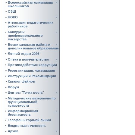
Всероссийская олимпиада
школьников
ОЗШ
НОКО
Аттестация педагогических
работников
Конкурсы
профессионального
мастерства
Воспитательная работа и
дополнительное образование
Летний отдых 2026
Опека и попечительство
Противодействие коррупции
Реорганизация, ликвидация
Инструкции и Рекомендации
Каталог файлов
Форум
Центры "Точка роста"
Методические материалы по
функциональной
грамотности
Информационная
безопасность
Телефоны горячей линии
Бюджетная отчетность
Архив