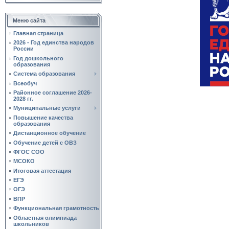
Меню сайта
Главная страница
2026 - Год единства народов
России
Год дошкольного
образования
Система образования
Всеобуч
Районное соглашение 2026-
2028 гг.
Муниципальные услуги
Повышение качества
образования
Дистанционное обучение
Обучение детей с ОВЗ
ФГОС СОО
МСОКО
Итоговая аттестация
ЕГЭ
ОГЭ
ВПР
Функциональная грамотность
Областная олимпиада
школьников