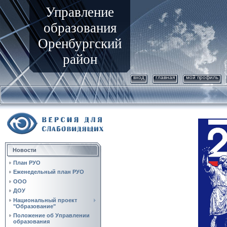
Управление
образования
Оренбургский
район
вход
главная
мой профиль
Новости
План РУО
Еженедельный план РУО
ООО
ДОУ
Национальный проект
"Образование"
Положение об Управлении
образования