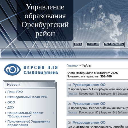
Управление
образования
Оренбургский
район
вход
главная
мой профиль
Главная
»
Файлы
Всего материалов в каталоге
:
2425
Показано материалов
:
351-400
Новости
Руководителям ОО
О проведении V Петербургского молодёж
План РУО
Письма
|
Просмотров:
71
|
Загрузок:
26
|
Добавил
Еженедельный план РУО
ООО
Руководителям ОО
ДОУ
О проведении Всероссийской акции "А гд
Национальный проект
Письма
|
Просмотров:
95
|
Загрузок:
64
|
Добавил
"Образование"
Положение об Управлении
Руководителям ОО
образования
Об участии во Всероссийском онлайн-ко