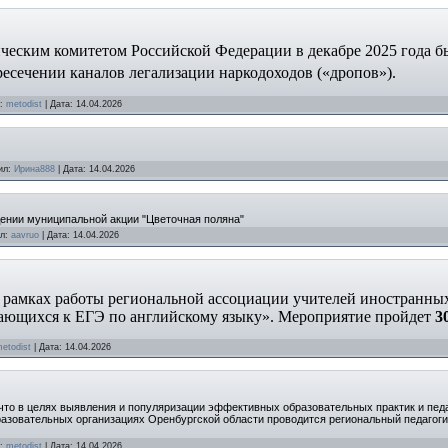
ческим комитетом Российской Федерации в декабре 2025 года б
есечении каналов легализации наркодоходов («дропов»).
:
metodist
|
Дата:
14.04.2026
ил:
Ирина888
|
Дата:
14.04.2026
ении муниципальной акции "Цветочная поляна"
л:
aavruo
|
Дата:
14.04.2026
 рамках работы региональной ассоциации учителей иностранных
ающихся к ЕГЭ по английскому языку». Мероприятие пройдет
3
etodist
|
Дата:
14.04.2026
то в целях выявления и популяризации эффективных образовательных практик и педа
азовательных организациях Оренбургской области проводится региональный педагог
:
metodist
|
Дата:
14.04.2026