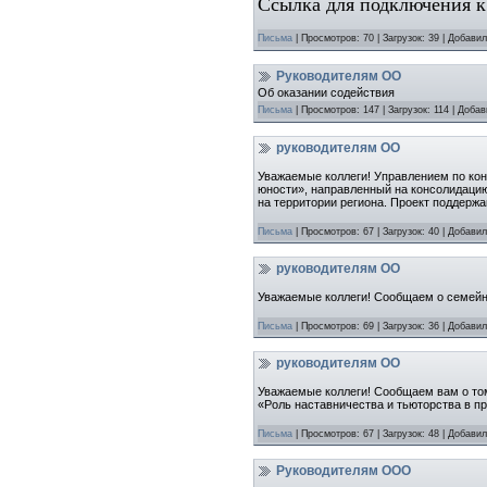
Ссылка для подключения к
Письма
|
Просмотров:
70
|
Загрузок:
39
|
Добавил
Руководителям ОО
Об оказании содействия
Письма
|
Просмотров:
147
|
Загрузок:
114
|
Добав
руководителям ОО
Уважаемые коллеги! Управлением по кон
юности», направленный на консолидаци
на территории региона. Проект поддерж
Письма
|
Просмотров:
67
|
Загрузок:
40
|
Добавил
руководителям ОО
Уважаемые коллеги! Сообщаем о семейн
Письма
|
Просмотров:
69
|
Загрузок:
36
|
Добавил
руководителям ОО
Уважаемые коллеги! Сообщаем вам о том,
«Роль наставничества и тьюторства в п
Письма
|
Просмотров:
67
|
Загрузок:
48
|
Добавил
Руководителям ООО