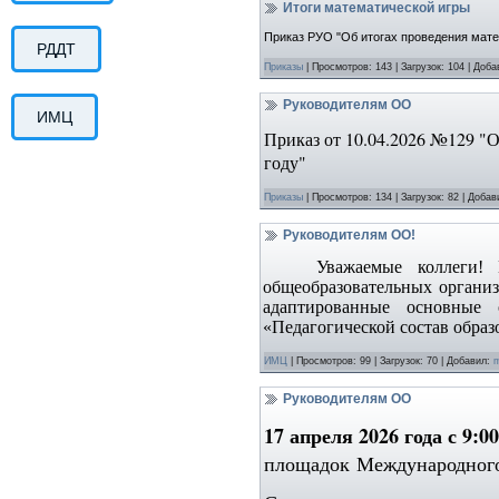
Итоги математической игры
Приказ РУО "Об итогах проведения мате
РДДТ
Приказы
|
Просмотров:
143
|
Загрузок:
104
|
Доба
Руководителям ОО
ИМЦ
Приказ от 10.04.2026 №129 "
году"
Приказы
|
Просмотров:
134
|
Загрузок:
82
|
Добав
Руководителям ОО!
Уважаемые коллеги! 
общеобразовательных органи
адаптированные основные
«Педагогической состав образ
ИМЦ
|
Просмотров:
99
|
Загрузок:
70
|
Добавил:
m
Руководителям ОО
17 апреля 2026 года с 9:00
площадок Международного