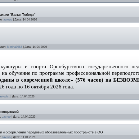
 акции "Вальс Победы"
л:
aavruo
|
Дата:
14.04.2026
авил:
Marina7982
|
Дата:
14.04.2026
культуры и спорта Оренбургского государственного пед
 на обучение по программе профессиональной переподгот
Родины в современной школе» (576 часов) на БЕЗВОЗ
26 года по 16 октября 2026 года.
etodist
|
Дата:
14.04.2026
ководителей
:
aavruo
|
Дата:
14.04.2026
и и оформлении передовых образовательных пространств в ОО
:
aavruo
|
Дата:
14.04.2026