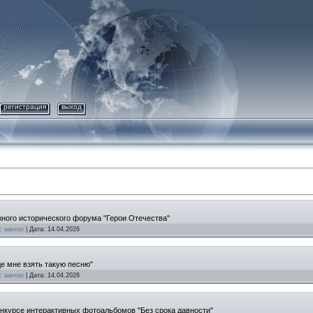
регистрация
выход
ного исторического форума "Герои Отечества"
:
aavruo
|
Дата:
14.04.2026
е мне взять такую песню"
:
aavruo
|
Дата:
14.04.2026
нкурсе интерактивных фотоальбомов "Без срока давности"