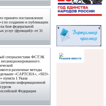
то принято постановление
») по созданию и публикации
на базе федеральной
х услуг (функций)» от 31
мый специалистами ФСТЭК
Решаем вместе
я
несанкционированного
тической
няются различные методы
поддельыне «CAPTCHA»,
«SEO-
» пункта 1 Указа
еспечению информационной
сурсов
Российской Федерации