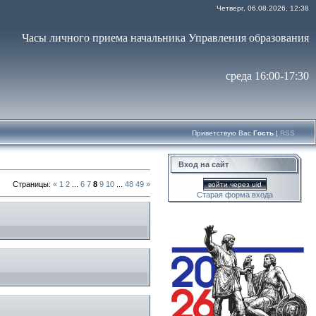
Четверг, 06.08.2026, 12:38
Часы личного приема начальника Управления образования
среда 16:00-17:30
Приветствую Вас
Гость
|
RSS
Вход на сайт
Страницы
:
«
1
2
...
6
7
8
9
10
...
48
49
»
войти через uid
Старая форма входа