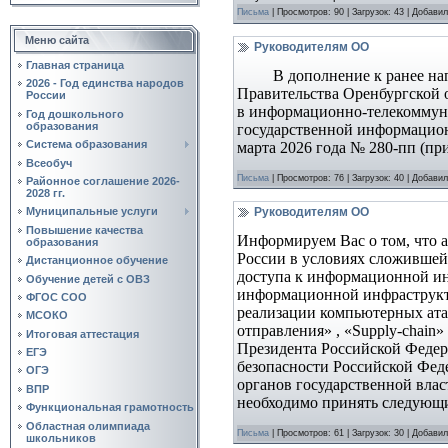
Письма
|
Просмотров:
90
|
Загрузок:
43
|
Добавил
Меню сайта
Руководителям ОО
Главная страница
В дополнение к ранее направ
2026 - Год единства народов
Правительства Оренбургской 
России
в информационно-телекоммуни
Год дошкольного
образования
государственной информацион
Система образования
марта 2026 года № 280-пп (пр
Всеобуч
Письма
|
Просмотров:
76
|
Загрузок:
40
|
Добавил
Районное соглашение 2026-
2028 гг.
Руководителям ОО
Муниципальные услуги
Повышение качества
Информируем Вас о том, что а
образования
России в условиях
сложившейс
Дистанционное обучение
доступа к информационной и
Обучение детей с ОВЗ
информационной
инфраструк
ФГОС СОО
реализации компьютерных ата
МСОКО
отправления
» , «Supply-chain»
Итоговая аттестация
Президента
Российской Федер
ЕГЭ
безопасности Российской Фед
ОГЭ
органов
государственной вла
ВПР
необходимо принять следующ
Функциональная грамотность
Областная олимпиада
Письма
|
Просмотров:
61
|
Загрузок:
30
|
Добавил
школьников