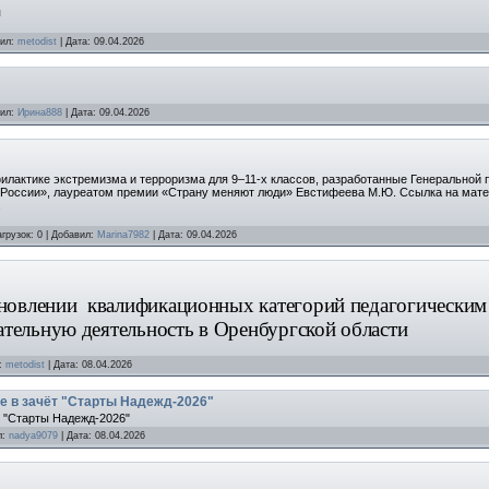
я
ил:
metodist
|
Дата:
09.04.2026
ил:
Ирина888
|
Дата:
09.04.2026
лактике экстремизма и терроризма для 9–11-х классов, разработанные Генеральной 
 России», лауреатом премии «Страну меняют люди» Евстифеева М.Ю. Ссылка на мат
.
агрузок:
0
|
Добавил:
Marina7982
|
Дата:
09.04.2026
ановлении квалификационных категорий педагогическим
тельную деятельность в Оренбургской области
:
metodist
|
Дата:
08.04.2026
ке в зачёт "Старты Надежд-2026"
т "Старты Надежд-2026"
л:
nadya9079
|
Дата:
08.04.2026