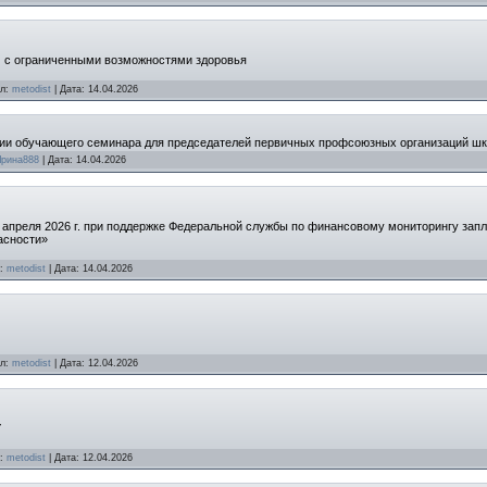
 с ограниченными возможностями здоровья
л:
metodist
|
Дата:
14.04.2026
нии обучающего семинара для председателей первичных профсоюзных организаций шко
Ирина888
|
Дата:
14.04.2026
4 апреля 2026 г. при поддержке Федеральной службы по финансовому мониторингу за
асности»
:
metodist
|
Дата:
14.04.2026
л:
metodist
|
Дата:
12.04.2026
У
:
metodist
|
Дата:
12.04.2026