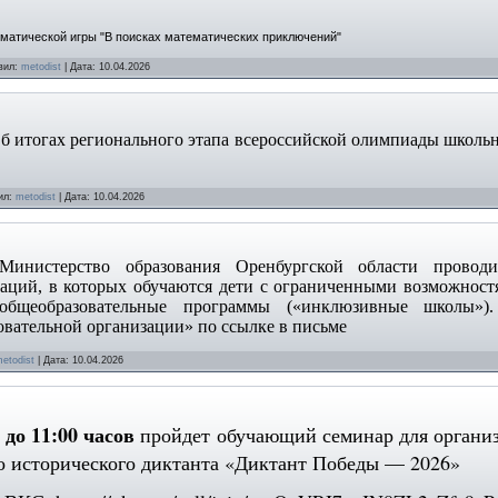
матической игры "В поисках математических приключений"
вил:
metodist
|
Дата:
10.04.2026
Об итогах регионального этапа всероссийской олимпиады школьн
ил:
metodist
|
Дата:
10.04.2026
Министерство образования Оренбургской области проводи
заций, в которых обучаются дети с ограниченными возможнос
 общеобразовательные программы («инклюзивные школы»
овательной организации» по ссылке в письме
etodist
|
Дата:
10.04.2026
 до 11:00 часов
пройдет обучающий семинар для органи
 исторического диктанта «Диктант Победы — 2026»