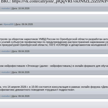
 ВКС: https://vk.com/call/join/_ptQqVRI7oxJN8ZL2zZfz
:
metodist
|
Дата:
10.04.2026
ил:
Ирина888
|
Дата:
09.04.2026
тролю за оборотом наркотиков УМВД России по Оренбургской области разработан ант
ю усилий субъектов профилактики по предупреждению распространения наркомании с
ан прокуратурой Оренбургской области, ГАУЗ «ООКНД» и департаментом молодежной п
:
metodist
|
Дата:
09.04.2026
ом нейрофестивале «Этнокод» (далее - нейрофестиваль) в онлайн формате для обуча
:
metodist
|
Дата:
09.04.2026
 что 14 апреля 2026 г. в 15:00 состоится консультация в рамках онлайн форума «Дев
рофилактике девиантного поведения «трудных» подростков».
:
metodist
|
Дата:
09.04.2026