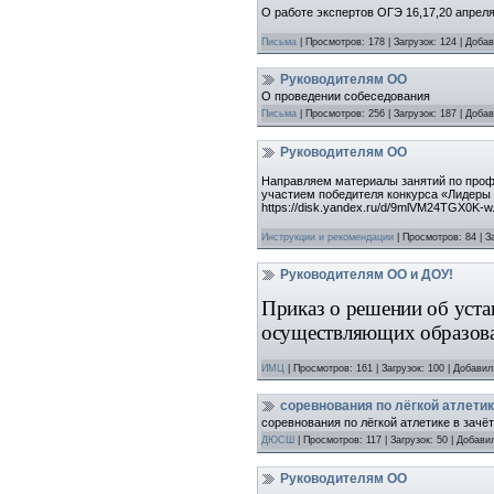
О работе экспертов ОГЭ 16,17,20 апрел
Письма
|
Просмотров:
178
|
Загрузок:
124
|
Добав
Руководителям ОО
О проведении собеседования
Письма
|
Просмотров:
256
|
Загрузок:
187
|
Добав
Руководителям ОО
Направляем материалы занятий по профи
участием победителя конкурса «Лидеры
https://disk.yandex.ru/d/9mlVM24TGX0K-w
Инструкции и рекомендации
|
Просмотров:
84
|
З
Руководителям ОО и ДОУ!
Приказ о решении об уст
осуществляющих образова
ИМЦ
|
Просмотров:
161
|
Загрузок:
100
|
Добавил
соревнования по лёгкой атлети
соревнования по лёгкой атлетике в зачё
ДЮСШ
|
Просмотров:
117
|
Загрузок:
50
|
Добави
Руководителям ОО