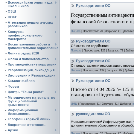
Всероссийская олимпиада
Руководителям ОО
школьников
ОЗШ
Государственным антинаркоти
НОКО
финансовой безопасности и пр
Аттестация педагогических
работников
Письма
|
Просмотров:
70
|
Загрузок:
41
|
Добавил
Конкурсы
профессионального
мастерства
Руководителям ОО
Воспитательная работа и
Об оказании содействия
дополнительное образование
Приказы
|
Просмотров:
129
|
Загрузок:
73
|
Добав
Летний отдых 2026
Опека и попечительство
Руководителям ОО
Противодействие коррупции
О предоставлении информации о провед
Реорганизация, ликвидация
Письма
|
Просмотров:
132
|
Загрузок:
87
|
Добави
Инструкции и Рекомендации
Руководителям ОО!
Каталог файлов
Форум
Письмо от 14.04.2026 № 125 В
Центры "Точка роста"
стажировка «Подготовка обуч
Методические материалы по
функциональной
ИМЦ
|
Просмотров:
81
|
Загрузок:
41
|
Добавил:
m
грамотности
Информационная
безопасность
руководителям ОО
Телефоны горячей линии
Уважаемые коллеги! Информируем вас, ч
Бюджетная отчетность
дополнительного образования и общеобр
Архив
Письма
|
Просмотров:
52
|
Загрузок:
27
|
Добавил