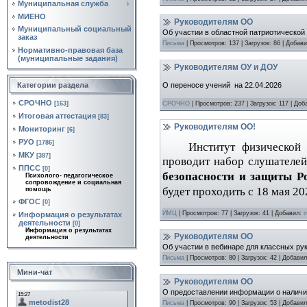
Муниципальная служба
МИЕНО
Руководителям ОО
Муниципальный социальный
Об участии в областной патриотической
заказ
Письма
|
Просмотров:
137
|
Загрузок:
86
|
Добави
Нормативно‑правовая база
(муниципальные задания)
Руководителям ОУ и ДОУ
О переносе учений на 22.04.2026
Категории раздела
СРОЧНО
СРОЧНО
|
Просмотров:
237
|
Загрузок:
117
|
Доб
[163]
Итоговая аттестация
[83]
Руководителям ОО!
Мониторинг
[6]
РУО
[1786]
Институт физической 
МКУ
[387]
проводит набор слушателей
ППСС
[0]
безопасности и защиты 
Психолого- педагогическое
сопровождение и социальная
будет проходить с 18 мая 20
помощь
ФГОС
[0]
ИМЦ
|
Просмотров:
77
|
Загрузок:
41
|
Добавил:
m
Информация о результатах
деятельности
[0]
Информация о результатах
Руководителям ОО
деятельности
Об участии в вебинаре для классных ру
Письма
|
Просмотров:
80
|
Загрузок:
42
|
Добавил
Мини-чат
Руководителям ОО
О предоставлении информации о наличи
Письма
|
Просмотров:
90
|
Загрузок:
53
|
Добавил