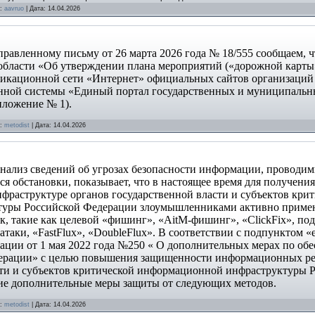
:
aavruo
|
Дата:
14.04.2026
ленному письму от 26 марта 2026 года № 18/555 сообщаем, ч
области «Об утверждении плана мероприятий («дорожной карты
кационной сети «Интернет» официальных сайтов организаций 
ной системы «Единый портал государственных и муниципальны
иложение № 1).
:
metodist
|
Дата:
14.04.2026
нализ сведений об угрозах безопасности
информации, проводи
я обстановки, показывает, что в настоящее время для получени
нфраструктуре органов
государственной власти и субъектов кри
туры Российской Федерации злоумышленниками активно
приме
к, такие как
целевой «фишинг», «AitM-фишинг», «ClickFix», 
атаки
, «FastFlux», «DoubleFlux».
В соответствии с подпунктом «е
ации от 1 мая 2022 года №250 « О дополнительных мерах
по об
ерации» с
целью повышения защищенности информационных ре
сти и субъектов критической информационной
инфраструктуры 
ие
дополнительные меры защиты от следующих методов.
:
metodist
|
Дата:
14.04.2026