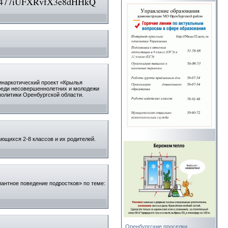
9cP477iUFXRvfX3e8dHHkQ
инаркотический проект «Крылья
реди несовершеннолетних и молодежи
олитики Оренбургской области.
ющихся 2-8 классов и их родителей.
иантное поведение подростков» по теме:
Оренбургские проселки