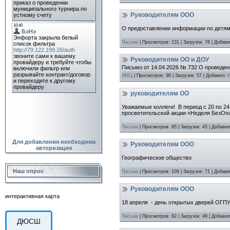
Руководителям ООО
О предоставлении информации по детям
Письма
|
Просмотров:
131
|
Загрузок:
78
|
Добави
Руководителям ОО и ДОУ
Письмо от 14.04.2026 № 732 О проведе
ИМЦ
|
Просмотров:
96
|
Загрузок:
57
|
Добавил:
руководителям ОО
Уважаемые коллеги! В период с 20 по 2
просветительской акции «Неделя БезОп
Письма
|
Просмотров:
85
|
Загрузок:
45
|
Добавил
Для добавления необходима
Руководителям ООО
авторизация
Географическое общество
Наш опрос
Письма
|
Просмотров:
109
|
Загрузок:
71
|
Добави
Руководителям ООО
интерактивная карта
18 апреля - день открытых дверей ОГП
Письма
|
Просмотров:
82
|
Загрузок:
49
|
Добавил
ДЮСШ