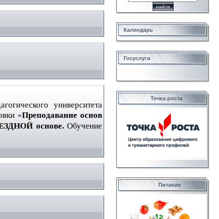
Календарь
Госуслуги
Точка роста
агогического университета
овки «
Преподавание основ
МЕЗДНОЙ основе.
Обучение
Питание