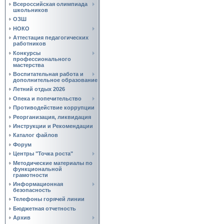
Всероссийская олимпиада
школьников
ОЗШ
НОКО
Аттестация педагогических
работников
Конкурсы
профессионального
мастерства
Воспитательная работа и
дополнительное образование
Летний отдых 2026
Опека и попечительство
Противодействие коррупции
Реорганизация, ликвидация
Инструкции и Рекомендации
Каталог файлов
Форум
Центры "Точка роста"
Методические материалы по
функциональной
грамотности
Информационная
безопасность
Телефоны горячей линии
Бюджетная отчетность
Архив