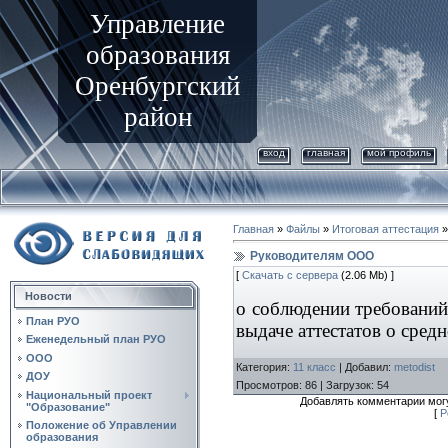
Управление
образования
Оренбургский
район
вход
главная
мой профиль
Главная
»
Файлы
»
Итоговая аттестация
Руководителям ООО
[
Скачать с сервера
(2.06 Mb) ]
Новости
о соблюдении требований
План РУО
выдаче аттестатов о сред
Еженедельный план РУО
ООО
Категория
:
11 класс
|
Добавил
:
metodist
ДОУ
Просмотров
:
86
|
Загрузок
:
54
Национальный проект
Добавлять комментарии могу
"Образование"
[
Р
Положение об Управлении
образования