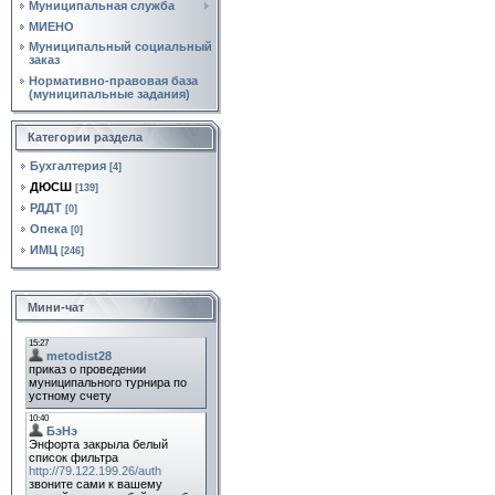
Муниципальная служба
МИЕНО
Муниципальный социальный
заказ
Нормативно‑правовая база
(муниципальные задания)
Категории раздела
Бухгалтерия
[4]
ДЮСШ
[139]
РДДТ
[0]
Опека
[0]
ИМЦ
[246]
Мини-чат