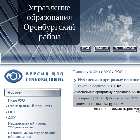
Управление
образования
Оренбургский
район
вход
главная
мой профиль
Главная
»
Файлы
»
МКУ
»
ДЮСШ
Изменения в программу соревно
[
Скачать с сервера
(106.0 Kb) ]
Изменения в программу соревнований 
Новости
Категория
:
ДЮСШ
|
Добавил
:
nadya9079
План РУО
Просмотров
:
163
|
Загрузок
:
93
Еженедельный план РУО
Добавлять комментарии могу
ООО
[
Р
ДОУ
Национальный проект
"Образование"
Положение об Управлении
образования