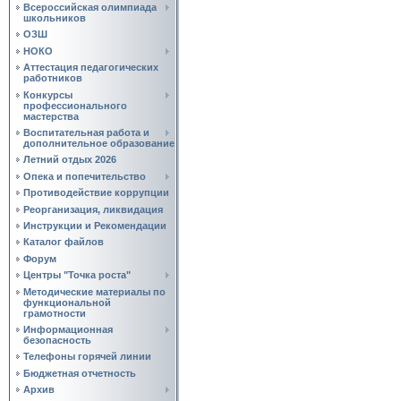
Всероссийская олимпиада
школьников
ОЗШ
НОКО
Аттестация педагогических
работников
Конкурсы
профессионального
мастерства
Воспитательная работа и
дополнительное образование
Летний отдых 2026
Опека и попечительство
Противодействие коррупции
Реорганизация, ликвидация
Инструкции и Рекомендации
Каталог файлов
Форум
Центры "Точка роста"
Методические материалы по
функциональной
грамотности
Информационная
безопасность
Телефоны горячей линии
Бюджетная отчетность
Архив