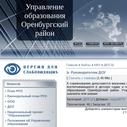
Управление
образования
Оренбургский
район
вход
главная
мой профиль
Главная
»
Файлы
»
МКУ
»
ДЮСШ
Руководителям ДОУ
[
Скачать с сервера
(1.45 Mb) ]
К соревнованию допускаются мальчики 
Новости
воспитывающиеся в детских садах и п
образования Оренбургский район. Уч
План РУО
шахматы или шашки.
Еженедельный план РУО
Категория
:
ДЮСШ
|
Добавил
:
nadya9079
ООО
Просмотров
:
46
|
Загрузок
:
22
ДОУ
Добавлять комментарии могу
Национальный проект
[
Р
"Образование"
Положение об Управлении
образования