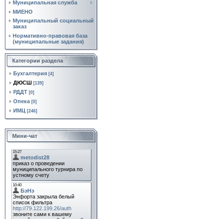
Муниципальная служба
МИЕНО
Муниципальный социальный
заказ
Нормативно‑правовая база
(муниципальные задания)
Категории раздела
Бухгалтерия
[4]
ДЮСШ
[139]
РДДТ
[0]
Опека
[0]
ИМЦ
[246]
Мини-чат