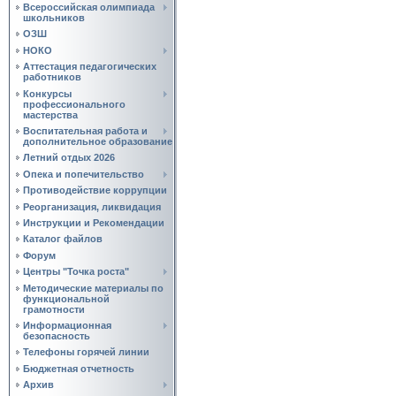
Всероссийская олимпиада
школьников
ОЗШ
НОКО
Аттестация педагогических
работников
Конкурсы
профессионального
мастерства
Воспитательная работа и
дополнительное образование
Летний отдых 2026
Опека и попечительство
Противодействие коррупции
Реорганизация, ликвидация
Инструкции и Рекомендации
Каталог файлов
Форум
Центры "Точка роста"
Методические материалы по
функциональной
грамотности
Информационная
безопасность
Телефоны горячей линии
Бюджетная отчетность
Архив