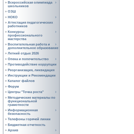
Всероссийская олимпиада
школьников
ОЗШ
НОКО
Аттестация педагогических
работников
Конкурсы
профессионального
мастерства
Воспитательная работа и
дополнительное образование
Летний отдых 2026
Опека и попечительство
Противодействие коррупции
Реорганизация, ликвидация
Инструкции и Рекомендации
Каталог файлов
Форум
Центры "Точка роста"
Методические материалы по
функциональной
грамотности
Информационная
безопасность
Телефоны горячей линии
Бюджетная отчетность
Архив