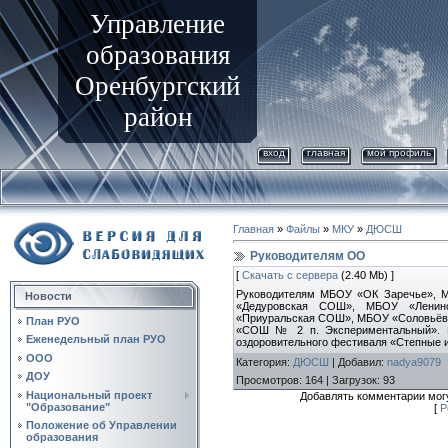
Управление
образования
Оренбургский
район
вход
главная
мой профиль
Главная
»
Файлы
»
МКУ
»
ДЮСШ
Руководителям ОО
[
Скачать с сервера
(2.40 Mb) ]
Руководителям МБОУ «ОК Заречье», 
Новости
«Дедуровская СОШ», МБОУ «Лени
«Приуральская СОШ», МБОУ «Соловьёв
План РУО
«СОШ № 2 п. Экспериментальный». В
Еженедельный план РУО
оздоровительного фестиваля «Степные 
ООО
Категория
:
ДЮСШ
|
Добавил
:
nadya9079
ДОУ
Просмотров
:
164
|
Загрузок
:
93
Национальный проект
Добавлять комментарии могу
"Образование"
[
Р
Положение об Управлении
образования