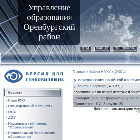
Управление
образования
Оренбургский
район
вход
главная
мой профиль
Главная
»
Файлы
»
МКУ
»
ДЮСШ
соревнования по лёгкой атлетик
[
Скачать с сервера
(37.7 Kb) ]
соревнования по лёгкой атлетике в зачё
Новости
Категория
:
ДЮСШ
|
Добавил
:
nadya9079
План РУО
Просмотров
:
117
|
Загрузок
:
50
Еженедельный план РУО
Добавлять комментарии могу
ООО
[
Р
ДОУ
Национальный проект
"Образование"
Положение об Управлении
образования