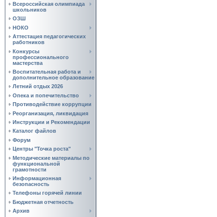
Всероссийская олимпиада
школьников
ОЗШ
НОКО
Аттестация педагогических
работников
Конкурсы
профессионального
мастерства
Воспитательная работа и
дополнительное образование
Летний отдых 2026
Опека и попечительство
Противодействие коррупции
Реорганизация, ликвидация
Инструкции и Рекомендации
Каталог файлов
Форум
Центры "Точка роста"
Методические материалы по
функциональной
грамотности
Информационная
безопасность
Телефоны горячей линии
Бюджетная отчетность
Архив