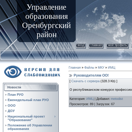
Управление
образования
Оренбургский
район
вход
главная
мой профиль
Главная
»
Файлы
»
МКУ
»
ИМЦ
Руководителям ОО!
[
Скачать с сервера
(328.3 Kb) ]
Новости
О республиканском конкурсе профессион
План РУО
Категория
:
ИМЦ
|
Добавил
:
metodist
Еженедельный план РУО
Просмотров
:
89
|
Загрузок
:
67
ООО
ДОУ
Национальный проект
"Образование"
Положение об Управлении
образования