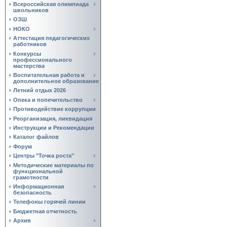
Всероссийская олимпиада
школьников
ОЗШ
НОКО
Аттестация педагогических
работников
Конкурсы
профессионального
мастерства
Воспитательная работа и
дополнительное образование
Летний отдых 2026
Опека и попечительство
Противодействие коррупции
Реорганизация, ликвидация
Инструкции и Рекомендации
Каталог файлов
Форум
Центры "Точка роста"
Методические материалы по
функциональной
грамотности
Информационная
безопасность
Телефоны горячей линии
Бюджетная отчетность
Архив