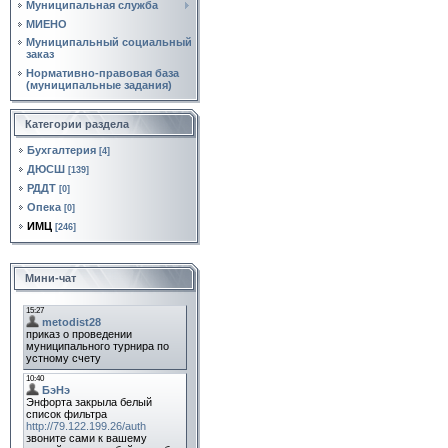
Муниципальная служба
МИЕНО
Муниципальный социальный
заказ
Нормативно‑правовая база
(муниципальные задания)
Категории раздела
Бухгалтерия
[4]
ДЮСШ
[139]
РДДТ
[0]
Опека
[0]
ИМЦ
[246]
Мини-чат