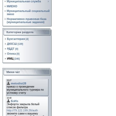
Муниципальная служба
МИЕНО
Муниципальный социальный
заказ
Нормативно‑правовая база
(муниципальные задания)
Категории раздела
Бухгалтерия
[4]
ДЮСШ
[139]
РДДТ
[0]
Опека
[0]
ИМЦ
[246]
Мини-чат