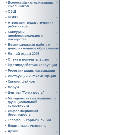
Всероссийская олимпиада
школьников
ОЗШ
НОКО
Аттестация педагогических
работников
Конкурсы
профессионального
мастерства
Воспитательная работа и
дополнительное образование
Летний отдых 2026
Опека и попечительство
Противодействие коррупции
Реорганизация, ликвидация
Инструкции и Рекомендации
Каталог файлов
Форум
Центры "Точка роста"
Методические материалы по
функциональной
грамотности
Информационная
безопасность
Телефоны горячей линии
Бюджетная отчетность
Архив