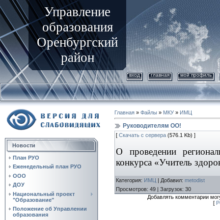
Управление
образования
Оренбургский
район
вход
главная
мой профиль
Главная
»
Файлы
»
МКУ
»
ИМЦ
Руководителям ОО!
[
Скачать с сервера
(576.1 Kb) ]
Новости
О проведении региона
План РУО
конкурса «Учитель здоро
Еженедельный план РУО
ООО
Категория
:
ИМЦ
|
Добавил
:
metodist
ДОУ
Просмотров
:
49
|
Загрузок
:
30
Национальный проект
Добавлять комментарии могу
"Образование"
[
Р
Положение об Управлении
образования