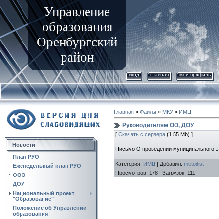
Управление
образования
Оренбургский
район
вход
главная
мой профиль
Главная
»
Файлы
»
МКУ
»
ИМЦ
Руководителям ОО, ДОУ
[
Скачать с сервера
(1.55 Mb) ]
Новости
Письмо О проведении муниципального эт
План РУО
Категория
:
ИМЦ
|
Добавил
:
metodist
Еженедельный план РУО
Просмотров
:
178
|
Загрузок
:
111
ООО
ДОУ
Национальный проект
"Образование"
Положение об Управлении
образования