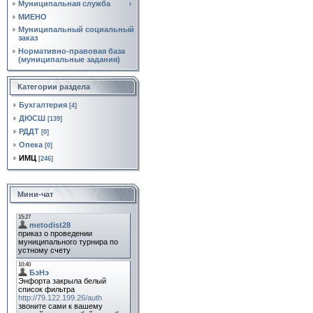
Муниципальная служба
МИЕНО
Муниципальный социальный
заказ
Нормативно‑правовая база
(муниципальные задания)
Категории раздела
Бухгалтерия
[4]
ДЮСШ
[139]
РДДТ
[0]
Опека
[0]
ИМЦ
[246]
Мини-чат