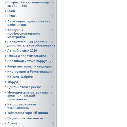
Всероссийская олимпиада
школьников
ОЗШ
НОКО
Аттестация педагогических
работников
Конкурсы
профессионального
мастерства
Воспитательная работа и
дополнительное образование
Летний отдых 2026
Опека и попечительство
Противодействие коррупции
Реорганизация, ликвидация
Инструкции и Рекомендации
Каталог файлов
Форум
Центры "Точка роста"
Методические материалы по
функциональной
грамотности
Информационная
безопасность
Телефоны горячей линии
Бюджетная отчетность
Архив