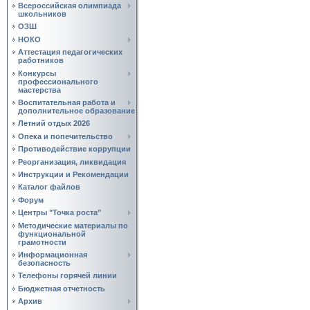
Всероссийская олимпиада
школьников
ОЗШ
НОКО
Аттестация педагогических
работников
Конкурсы
профессионального
мастерства
Воспитательная работа и
дополнительное образование
Летний отдых 2026
Опека и попечительство
Противодействие коррупции
Реорганизация, ликвидация
Инструкции и Рекомендации
Каталог файлов
Форум
Центры "Точка роста"
Методические материалы по
функциональной
грамотности
Информационная
безопасность
Телефоны горячей линии
Бюджетная отчетность
Архив