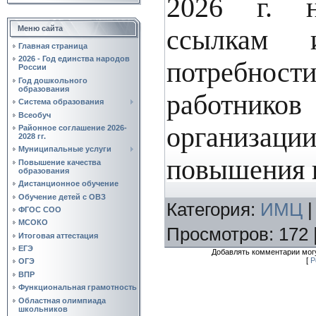
2026 г. 
Меню сайта
ссылкам 
Главная страница
2026 - Год единства народов
потребност
России
Год дошкольного
образования
работн
Система образования
Всеобуч
организа
Районное соглашение 2026-
2028 гг.
Муниципальные услуги
повышения 
Повышение качества
образования
Дистанционное обучение
Обучение детей с ОВЗ
Категория
:
ИМЦ
ФГОС СОО
МСОКО
Просмотров
:
172
Итоговая аттестация
ЕГЭ
Добавлять комментарии могу
[
Р
ОГЭ
ВПР
Функциональная грамотность
Областная олимпиада
школьников