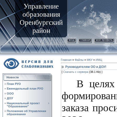
Управление
образования
Оренбургский
район
вход
главная
мой профиль
Главная
»
Файлы
»
МКУ
»
ИМЦ
Руководителям ОО и ДОУ!
[
Скачать с сервера
(38.1 Kb) ]
Новости
В целях
План РУО
Еженедельный план РУО
формирован
ООО
ДОУ
Национальный проект
заказа прос
"Образование"
Положение об Управлении
образования