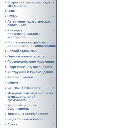
Всероссийская олимпиада
школьников
ОЗШ
НОКО
Аттестация педагогических
работников
Конкурсы
профессионального
мастерства
Воспитательная работа и
дополнительное образование
Летний отдых 2026
Опека и попечительство
Противодействие коррупции
Реорганизация, ликвидация
Инструкции и Рекомендации
Каталог файлов
Форум
Центры "Точка роста"
Методические материалы по
функциональной
грамотности
Информационная
безопасность
Телефоны горячей линии
Бюджетная отчетность
Архив