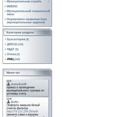
Муниципальная служба
МИЕНО
Муниципальный социальный
заказ
Нормативно‑правовая база
(муниципальные задания)
Категории раздела
Бухгалтерия
[4]
ДЮСШ
[139]
РДДТ
[0]
Опека
[0]
ИМЦ
[246]
Мини-чат