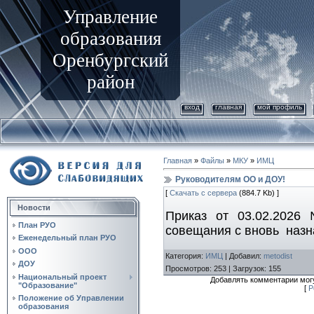
Управление
образования
Оренбургский
район
вход
главная
мой профиль
Главная
»
Файлы
»
МКУ
»
ИМЦ
Руководителям ОО и ДОУ!
[
Скачать с сервера
(884.7 Kb) ]
Новости
Приказ от 03.02.2026
План РУО
совещания с вновь наз
Еженедельный план РУО
ООО
Категория
:
ИМЦ
|
Добавил
:
metodist
ДОУ
Просмотров
:
253
|
Загрузок
:
155
Национальный проект
Добавлять комментарии могу
"Образование"
[
Р
Положение об Управлении
образования