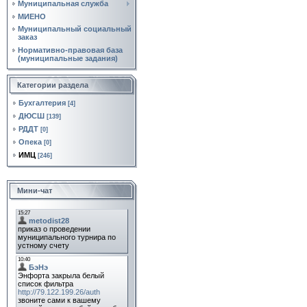
Муниципальная служба
МИЕНО
Муниципальный социальный
заказ
Нормативно‑правовая база
(муниципальные задания)
Категории раздела
Бухгалтерия
[4]
ДЮСШ
[139]
РДДТ
[0]
Опека
[0]
ИМЦ
[246]
Мини-чат