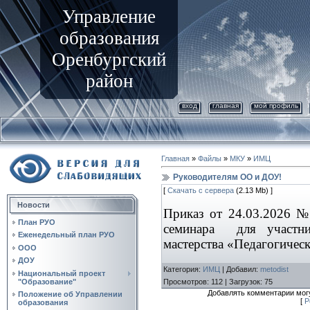
Управление
образования
Оренбургский
район
вход
главная
мой профиль
Главная
»
Файлы
»
МКУ
»
ИМЦ
Руководителям ОО и ДОУ!
[
Скачать с сервера
(2.13 Mb) ]
Новости
Приказ от 24.03.2026 №
План РУО
семинара
для участник
Еженедельный план РУО
мастерства «Педагогичес
ООО
ДОУ
Категория
:
ИМЦ
|
Добавил
:
metodist
Национальный проект
"Образование"
Просмотров
:
112
|
Загрузок
:
75
Добавлять комментарии могу
Положение об Управлении
[
Р
образования