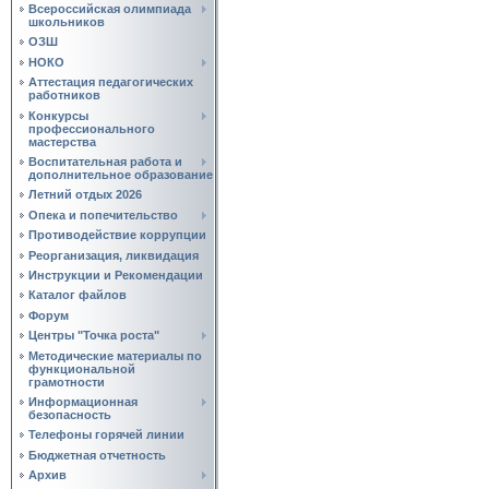
Всероссийская олимпиада
школьников
ОЗШ
НОКО
Аттестация педагогических
работников
Конкурсы
профессионального
мастерства
Воспитательная работа и
дополнительное образование
Летний отдых 2026
Опека и попечительство
Противодействие коррупции
Реорганизация, ликвидация
Инструкции и Рекомендации
Каталог файлов
Форум
Центры "Точка роста"
Методические материалы по
функциональной
грамотности
Информационная
безопасность
Телефоны горячей линии
Бюджетная отчетность
Архив