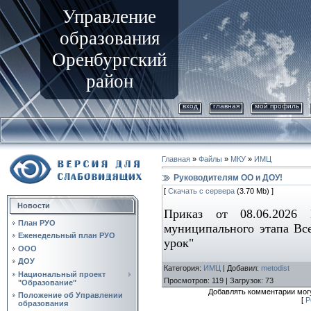
Управление
образования
Оренбургский
район
вход
главная
мой профиль
Главная
»
Файлы
»
МКУ
»
ИМЦ
Руководителям ОО и ДОУ!
[
Скачать с сервера
(3.70 Mb) ]
Новости
Приказ от 08.06.202
План РУО
муниципального этапа Вс
Еженедельный план РУО
урок"
ООО
ДОУ
Категория
:
ИМЦ
|
Добавил
:
metodist
Национальный проект
Просмотров
:
119
|
Загрузок
:
73
"Образование"
Добавлять комментарии могу
Положение об Управлении
[
Р
образования