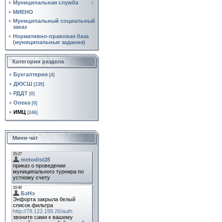
Муниципальная служба
МИЕНО
Муниципальный социальный
заказ
Нормативно‑правовая база
(муниципальные задания)
Категории раздела
Бухгалтерия
[4]
ДЮСШ
[139]
РДДТ
[0]
Опека
[0]
ИМЦ
[246]
Мини-чат