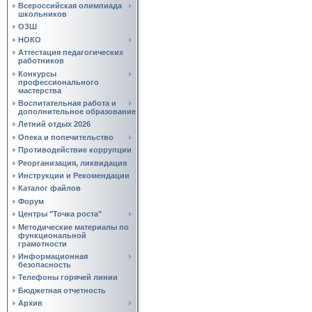
Всероссийская олимпиада
школьников
ОЗШ
НОКО
Аттестация педагогических
работников
Конкурсы
профессионального
мастерства
Воспитательная работа и
дополнительное образование
Летний отдых 2026
Опека и попечительство
Противодействие коррупции
Реорганизация, ликвидация
Инструкции и Рекомендации
Каталог файлов
Форум
Центры "Точка роста"
Методические материалы по
функциональной
грамотности
Информационная
безопасность
Телефоны горячей линии
Бюджетная отчетность
Архив