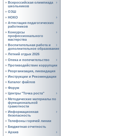
Всероссийская олимпиада
школьников
ОЗШ
НОКО
Аттестация педагогических
работников
Конкурсы
профессионального
мастерства
Воспитательная работа и
дополнительное образование
Летний отдых 2026
Опека и попечительство
Противодействие коррупции
Реорганизация, ликвидация
Инструкции и Рекомендации
Каталог файлов
Форум
Центры "Точка роста"
Методические материалы по
функциональной
грамотности
Информационная
безопасность
Телефоны горячей линии
Бюджетная отчетность
Архив