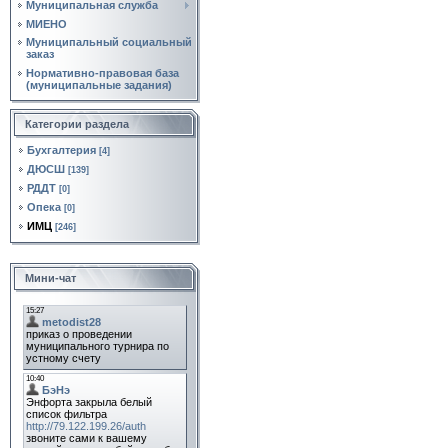
Муниципальная служба
МИЕНО
Муниципальный социальный
заказ
Нормативно‑правовая база
(муниципальные задания)
Категории раздела
Бухгалтерия
[4]
ДЮСШ
[139]
РДДТ
[0]
Опека
[0]
ИМЦ
[246]
Мини-чат