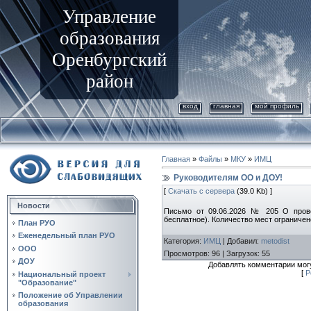
Управление
образования
Оренбургский
район
вход
главная
мой профиль
Главная
»
Файлы
»
МКУ
»
ИМЦ
Руководителям ОО и ДОУ!
[
Скачать с сервера
(39.0 Kb) ]
Новости
Письмо от 09.06.2026 № 205 О прове
бесплатное). Количество мест ограничен
План РУО
Еженедельный план РУО
Категория
:
ИМЦ
|
Добавил
:
metodist
ООО
Просмотров
:
96
|
Загрузок
:
55
ДОУ
Добавлять комментарии могу
[
Р
Национальный проект
"Образование"
Положение об Управлении
образования