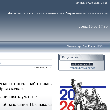
Пятница, 07.08.2026, 04:18
Часы личного приема начальника Управления образования
среда 16:00-17:30
Приветствую Вас
Гость
|
RSS
Вход на сайт
й
войти через uid
14.05.2026, 17:24
Старая форма входа
ского опыта работников
рая сказка».
анизовать участие.
я образования Плешакова