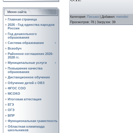
Меню сайта
Категория
:
Письма
|
Добавил
:
metodist
Главная страница
Просмотров
:
78
|
Загрузок
:
39
2026 - Год единства народов
России
Год дошкольного
образования
Система образования
Всеобуч
Районное соглашение 2026-
2028 гг.
Муниципальные услуги
Повышение качества
образования
Дистанционное обучение
Обучение детей с ОВЗ
ФГОС СОО
МСОКО
Итоговая аттестация
ЕГЭ
ОГЭ
ВПР
Функциональная грамотность
Областная олимпиада
школьников