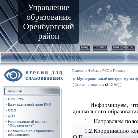
Управление
образования
Оренбургский
район
вход
главная
мой профиль
Главная
»
Файлы
»
РУО
»
Письма
Муниципальный конкурс мультф
[
Скачать с сервера
(3.12 Mb) ]
Новости
План РУО
Информируем, что 
Еженедельный план РУО
дошкольного образования
ООО
ДОУ
1. Направляем полож
Национальный проект
"Образование"
1.2.Координацию ко
Положение об Управлении
образования
О.П.