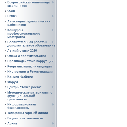
Всероссийская олимпиада
школьников
ОЗШ
НОКО
Аттестация педагогических
работников
Конкурсы
профессионального
мастерства
Воспитательная работа и
дополнительное образование
Летний отдых 2026
Опека и попечительство
Противодействие коррупции
Реорганизация, ликвидация
Инструкции и Рекомендации
Каталог файлов
Форум
Центры "Точка роста"
Методические материалы по
функциональной
грамотности
Информационная
безопасность
Телефоны горячей линии
Бюджетная отчетность
Архив