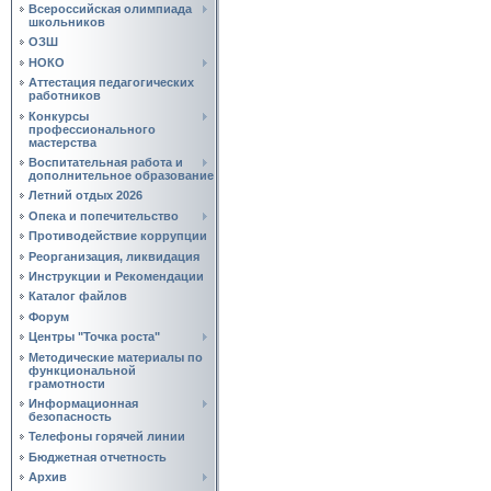
Всероссийская олимпиада
школьников
ОЗШ
НОКО
Аттестация педагогических
работников
Конкурсы
профессионального
мастерства
Воспитательная работа и
дополнительное образование
Летний отдых 2026
Опека и попечительство
Противодействие коррупции
Реорганизация, ликвидация
Инструкции и Рекомендации
Каталог файлов
Форум
Центры "Точка роста"
Методические материалы по
функциональной
грамотности
Информационная
безопасность
Телефоны горячей линии
Бюджетная отчетность
Архив