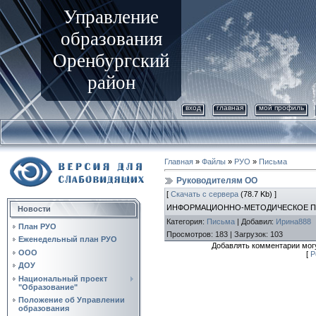
Управление
образования
Оренбургский
район
вход
главная
мой профиль
Главная
»
Файлы
»
РУО
»
Письма
Руководителям ОО
[
Скачать с сервера
(78.7 Kb) ]
ИНФОРМАЦИОННО-МЕТОДИЧЕСКОЕ 
Новости
Категория
:
Письма
|
Добавил
:
Ирина888
План РУО
Просмотров
:
183
|
Загрузок
:
103
Еженедельный план РУО
Добавлять комментарии могу
ООО
[
Р
ДОУ
Национальный проект
"Образование"
Положение об Управлении
образования