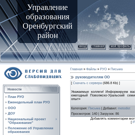
Управление
образования
Оренбургский
район
вход
главная
мой профиль
Главная
»
Файлы
»
РУО
»
Письма
руководителям ОО
[
Скачать с сервера
(686.8 Kb) ]
Новости
Уважаемые коллеги! Информируем вас
ежегодный Поволжско-Уральский сем
План РУО
опыт»
Еженедельный план РУО
ООО
Категория
:
Письма
|
Добавил
:
metodist
ДОУ
Просмотров
:
140
|
Загрузок
:
86
Добавлять комментарии могу
Национальный проект
[
Р
"Образование"
Положение об Управлении
образования