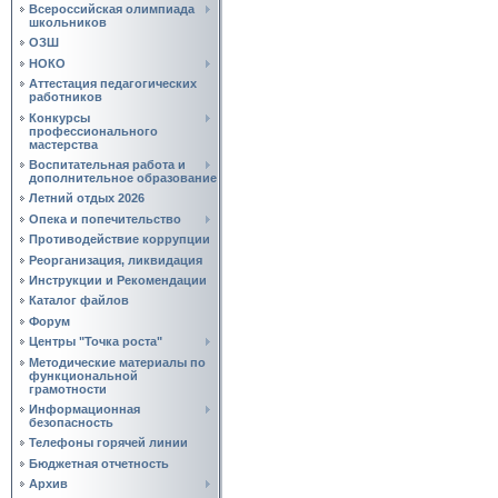
Всероссийская олимпиада
школьников
ОЗШ
НОКО
Аттестация педагогических
работников
Конкурсы
профессионального
мастерства
Воспитательная работа и
дополнительное образование
Летний отдых 2026
Опека и попечительство
Противодействие коррупции
Реорганизация, ликвидация
Инструкции и Рекомендации
Каталог файлов
Форум
Центры "Точка роста"
Методические материалы по
функциональной
грамотности
Информационная
безопасность
Телефоны горячей линии
Бюджетная отчетность
Архив