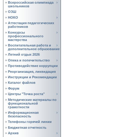
Всероссийская олимпиада
школьников
ОЗШ
НОКО
Аттестация педагогических
работников
Конкурсы
профессионального
мастерства
Воспитательная работа и
дополнительное образование
Летний отдых 2026
Опека и попечительство
Противодействие коррупции
Реорганизация, ликвидация
Инструкции и Рекомендации
Каталог файлов
Форум
Центры "Точка роста"
Методические материалы по
функциональной
грамотности
Информационная
безопасность
Телефоны горячей линии
Бюджетная отчетность
Архив