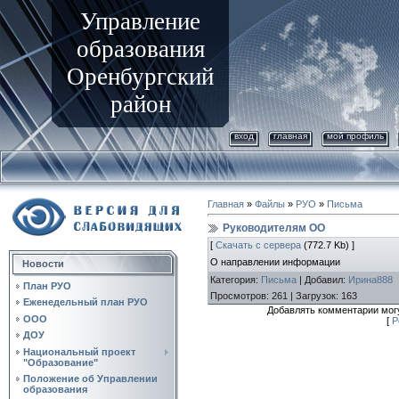
Управление
образования
Оренбургский
район
вход
главная
мой профиль
Главная
»
Файлы
»
РУО
»
Письма
Руководителям ОО
[
Скачать с сервера
(772.7 Kb) ]
О направлении информации
Новости
Категория
:
Письма
|
Добавил
:
Ирина888
План РУО
Просмотров
:
261
|
Загрузок
:
163
Еженедельный план РУО
Добавлять комментарии могу
ООО
[
Р
ДОУ
Национальный проект
"Образование"
Положение об Управлении
образования