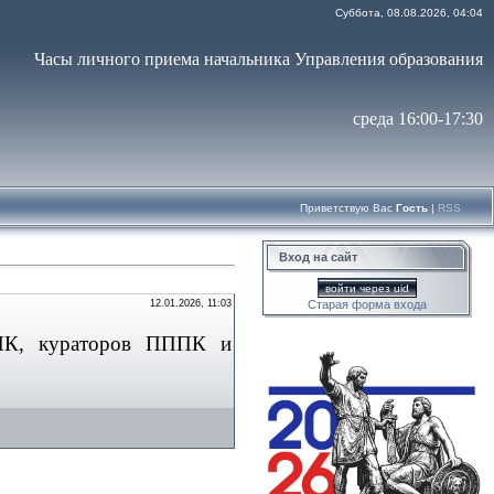
Суббота, 08.08.2026, 04:04
Часы личного приема начальника Управления образования
среда 16:00-17:30
Приветствую Вас
Гость
|
RSS
Вход на сайт
войти через uid
12.01.2026, 11:03
Старая форма входа
ППК, кураторов ПППК и