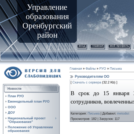
Управление
образования
Оренбургский
район
вход
главная
мой профиль
Главная
»
Файлы
»
РУО
»
Письма
Руководителям ОО
[
Скачать с сервера
(32.2 Kb) ]
Новости
В срок до 15 января 
План РУО
сотрудников, вовлеченны
Еженедельный план РУО
ООО
ДОУ
Категория
:
Письма
|
Добавил
:
metodist
Национальный проект
Просмотров
:
182
|
Загрузок
:
117
"Образование"
Положение об Управлении
образования