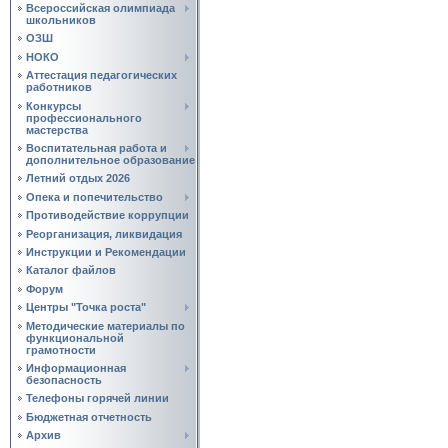
Всероссийская олимпиада
школьников
ОЗШ
НОКО
Аттестация педагогических
работников
Конкурсы
профессионального
мастерства
Воспитательная работа и
дополнительное образование
Летний отдых 2026
Опека и попечительство
Противодействие коррупции
Реорганизация, ликвидация
Инструкции и Рекомендации
Каталог файлов
Форум
Центры "Точка роста"
Методические материалы по
функциональной
грамотности
Информационная
безопасность
Телефоны горячей линии
Бюджетная отчетность
Архив