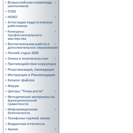
Всероссийская олимпиада
школьников
ОЗШ
НОКО
Аттестация педагогических
работников
Конкурсы
профессионального
мастерства
Воспитательная работа и
дополнительное образование
Летний отдых 2026
Опека и попечительство
Противодействие коррупции
Реорганизация, ликвидация
Инструкции и Рекомендации
Каталог файлов
Форум
Центры "Точка роста"
Методические материалы по
функциональной
грамотности
Информационная
безопасность
Телефоны горячей линии
Бюджетная отчетность
Архив