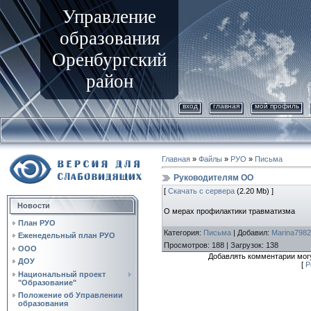
Управление
образования
Оренбургский
район
вход
главная
мой профиль
Главная
»
Файлы
»
РУО
»
Письма
Руководителям ОО
[
Скачать с сервера
(2.20 Mb) ]
Новости
О мерах профилактики травматизма
План РУО
Категория
:
Письма
|
Добавил
:
Marina7982
Еженедельный план РУО
Просмотров
:
188
|
Загрузок
:
138
ООО
Добавлять комментарии могу
ДОУ
[
Р
Национальный проект
"Образование"
Положение об Управлении
образования