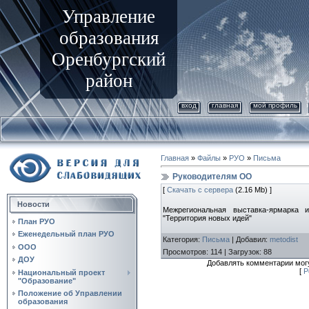
Управление
образования
Оренбургский
район
вход
главная
мой профиль
Главная
»
Файлы
»
РУО
»
Письма
Руководителям ОО
[
Скачать с сервера
(2.16 Mb) ]
Новости
Межрегиональная выставка-ярмарка 
"Территория новых идей"
План РУО
Еженедельный план РУО
Категория
:
Письма
|
Добавил
:
metodist
ООО
Просмотров
:
114
|
Загрузок
:
88
ДОУ
Добавлять комментарии могу
[
Р
Национальный проект
"Образование"
Положение об Управлении
образования