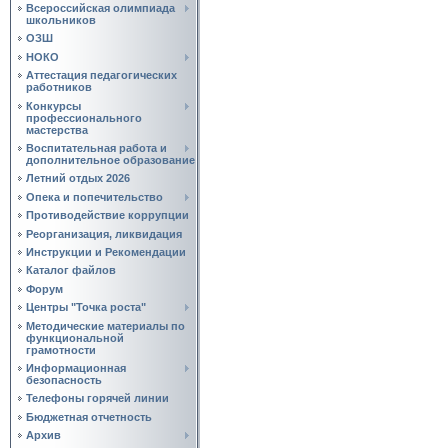
Всероссийская олимпиада
школьников
ОЗШ
НОКО
Аттестация педагогических
работников
Конкурсы
профессионального
мастерства
Воспитательная работа и
дополнительное образование
Летний отдых 2026
Опека и попечительство
Противодействие коррупции
Реорганизация, ликвидация
Инструкции и Рекомендации
Каталог файлов
Форум
Центры "Точка роста"
Методические материалы по
функциональной
грамотности
Информационная
безопасность
Телефоны горячей линии
Бюджетная отчетность
Архив