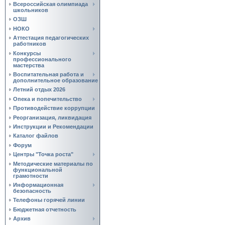
Всероссийская олимпиада
школьников
ОЗШ
НОКО
Аттестация педагогических
работников
Конкурсы
профессионального
мастерства
Воспитательная работа и
дополнительное образование
Летний отдых 2026
Опека и попечительство
Противодействие коррупции
Реорганизация, ликвидация
Инструкции и Рекомендации
Каталог файлов
Форум
Центры "Точка роста"
Методические материалы по
функциональной
грамотности
Информационная
безопасность
Телефоны горячей линии
Бюджетная отчетность
Архив