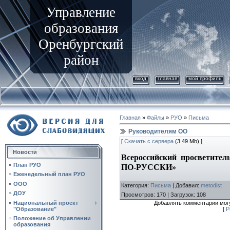
Управление
образования
Оренбургский
район
вход
главная
мой профиль
Главная
»
Файлы
»
РУО
»
Письма
Руководителям ОО
[
Скачать с сервера
(3.49 Mb) ]
Новости
Всероссийский просветит
План РУО
ПО-РУССКИ»
Еженедельный план РУО
ООО
Категория
:
Письма
|
Добавил
:
metodist
ДОУ
Просмотров
:
170
|
Загрузок
:
108
Национальный проект
Добавлять комментарии могу
"Образование"
[
Р
Положение об Управлении
образования