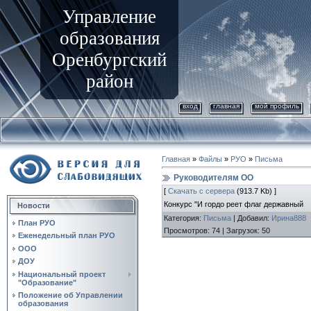
Управление
образования
Оренбургский
район
вход
главная
мой профиль
Главная
»
Файлы
»
РУО
»
Письма
Руководителям ОО
[
Скачать с сервера
(913.7 Kb) ]
Конкурс "И гордо реет флаг державный
Новости
Категория
:
Письма
|
Добавил
:
Ирина888
План РУО
Просмотров
:
74
|
Загрузок
:
50
Еженедельный план РУО
ООО
ДОУ
Национальный проект
"Образование"
Положение об Управлении
образования