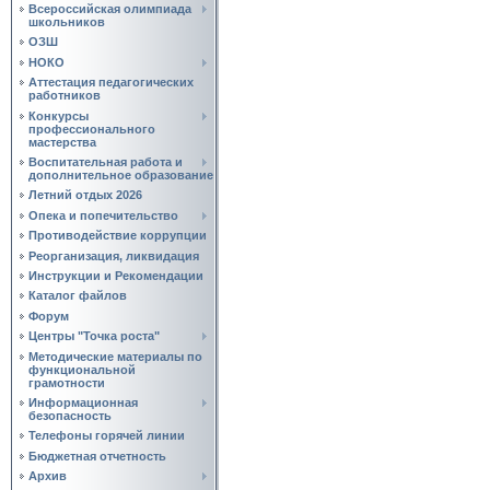
Всероссийская олимпиада
школьников
ОЗШ
НОКО
Аттестация педагогических
работников
Конкурсы
профессионального
мастерства
Воспитательная работа и
дополнительное образование
Летний отдых 2026
Опека и попечительство
Противодействие коррупции
Реорганизация, ликвидация
Инструкции и Рекомендации
Каталог файлов
Форум
Центры "Точка роста"
Методические материалы по
функциональной
грамотности
Информационная
безопасность
Телефоны горячей линии
Бюджетная отчетность
Архив