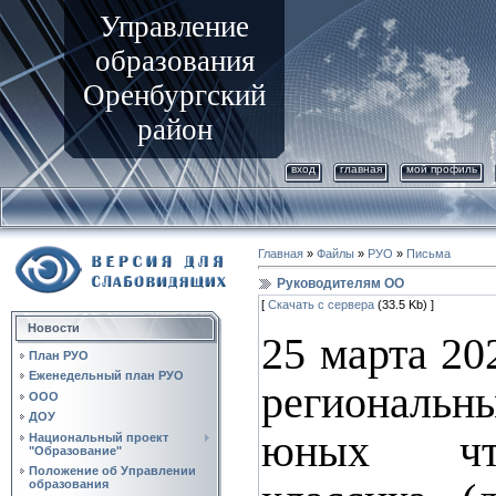
Управление
образования
Оренбургский
район
вход
главная
мой профиль
Главная
»
Файлы
»
РУО
»
Письма
Руководителям ОО
[
Скачать с сервера
(33.5 Kb) ]
Новости
25 марта 20
План РУО
Еженедельный план РУО
региональн
ООО
ДОУ
юных чт
Национальный проект
"Образование"
Положение об Управлении
образования