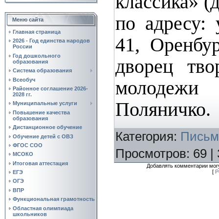
классика» (
по адресу: 
Меню сайта
Главная страница
41, Оренбу
2026 - Год единства народов
России
Год дошкольного
дворец тво
образования
Система образования
Всеобуч
молодежи
Районное соглашение 2026-
2028 гг.
Поляничк
Муниципальные услуги
Повышение качества
образования
Дистанционное обучение
Категория
:
Письм
Обучение детей с ОВЗ
ФГОС СОО
Просмотров
:
69
|
МСОКО
Итоговая аттестация
Добавлять комментарии могу
[
Р
ЕГЭ
ОГЭ
ВПР
Функциональная грамотность
Областная олимпиада
школьников