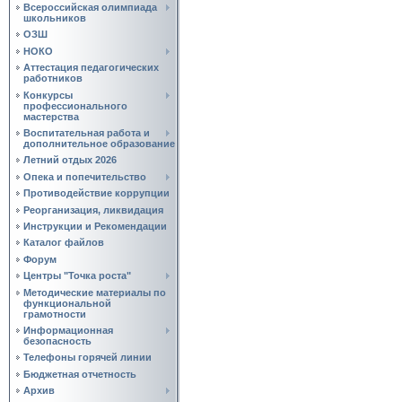
Всероссийская олимпиада
школьников
ОЗШ
НОКО
Аттестация педагогических
работников
Конкурсы
профессионального
мастерства
Воспитательная работа и
дополнительное образование
Летний отдых 2026
Опека и попечительство
Противодействие коррупции
Реорганизация, ликвидация
Инструкции и Рекомендации
Каталог файлов
Форум
Центры "Точка роста"
Методические материалы по
функциональной
грамотности
Информационная
безопасность
Телефоны горячей линии
Бюджетная отчетность
Архив