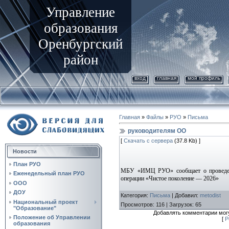
Управление
образования
Оренбургский
район
вход
главная
мой профиль
Главная
»
Файлы
»
РУО
»
Письма
руководителям ОО
[
Скачать с сервера
(37.8 Kb) ]
Новости
План РУО
МБУ «ИМЦ РУО» сообщает о проведени
Еженедельный план РУО
операции «Чистое поколение — 2026»
ООО
ДОУ
Категория
:
Письма
|
Добавил
:
metodist
Национальный проект
Просмотров
:
116
|
Загрузок
:
65
"Образование"
Добавлять комментарии могу
Положение об Управлении
[
Р
образования