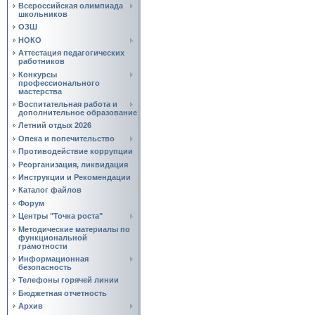
Всероссийская олимпиада
школьников
ОЗШ
НОКО
Аттестация педагогических
работников
Конкурсы
профессионального
мастерства
Воспитательная работа и
дополнительное образование
Летний отдых 2026
Опека и попечительство
Противодействие коррупции
Реорганизация, ликвидация
Инструкции и Рекомендации
Каталог файлов
Форум
Центры "Точка роста"
Методические материалы по
функциональной
грамотности
Информационная
безопасность
Телефоны горячей линии
Бюджетная отчетность
Архив