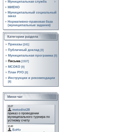
Муниципальная служба
МИЕНО
Муниципальный социальный
заказ
Нормативно‑правовая база
(муниципальные задания)
Категории раздела
Приказы
[241]
Публичный доклад
[0]
Муниципальная программа
[0]
Письма
[1537]
МСОКО
[0]
План РУО
[0]
Инструкции и рекомендации
[8]
Мини-чат