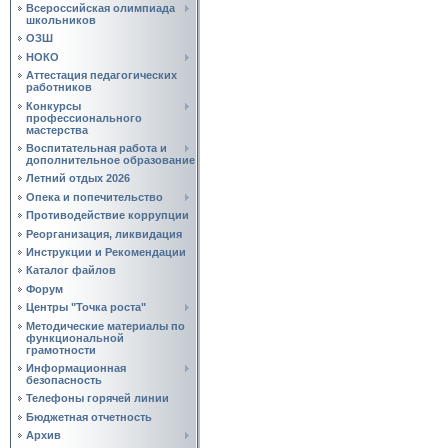
Всероссийская олимпиада
школьников
ОЗШ
НОКО
Аттестация педагогических
работников
Конкурсы
профессионального
мастерства
Воспитательная работа и
дополнительное образование
Летний отдых 2026
Опека и попечительство
Противодействие коррупции
Реорганизация, ликвидация
Инструкции и Рекомендации
Каталог файлов
Форум
Центры "Точка роста"
Методические материалы по
функциональной
грамотности
Информационная
безопасность
Телефоны горячей линии
Бюджетная отчетность
Архив