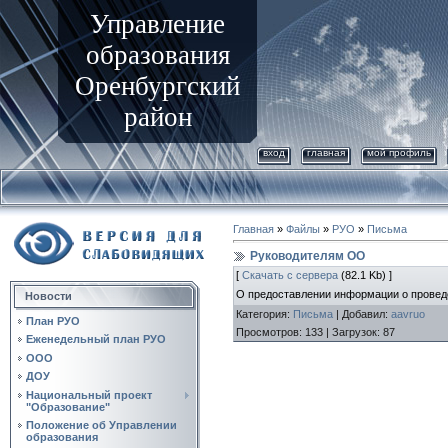
Управление
образования
Оренбургский
район
вход
главная
мой профиль
Главная
»
Файлы
»
РУО
»
Письма
Руководителям ОО
[
Скачать с сервера
(82.1 Kb) ]
О предоставлении информации о провед
Новости
Категория
:
Письма
|
Добавил
:
aavruo
План РУО
Просмотров
:
133
|
Загрузок
:
87
Еженедельный план РУО
ООО
ДОУ
Национальный проект
"Образование"
Положение об Управлении
образования