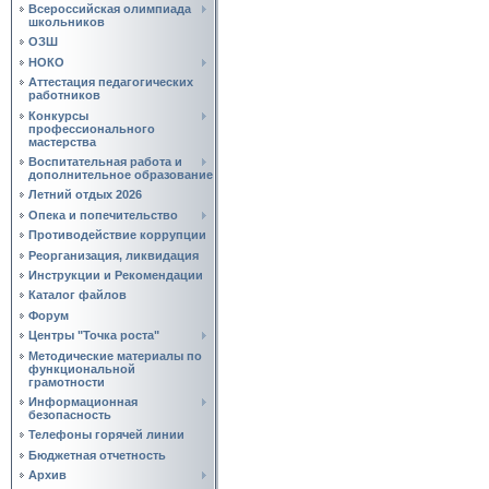
Всероссийская олимпиада
школьников
ОЗШ
НОКО
Аттестация педагогических
работников
Конкурсы
профессионального
мастерства
Воспитательная работа и
дополнительное образование
Летний отдых 2026
Опека и попечительство
Противодействие коррупции
Реорганизация, ликвидация
Инструкции и Рекомендации
Каталог файлов
Форум
Центры "Точка роста"
Методические материалы по
функциональной
грамотности
Информационная
безопасность
Телефоны горячей линии
Бюджетная отчетность
Архив