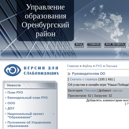
Управление
образования
Оренбургский
район
вход
главная
мой профиль
Главная
»
Файлы
»
РУО
»
Письма
Руководителям ОО
[
Скачать с сервера
(100.1 Kb) ]
Об участии в онлайн-игре "Наша Победа
Новости
Категория
:
Письма
|
Добавил
:
aavruo
План РУО
Просмотров
:
62
|
Загрузок
:
32
Еженедельный план РУО
Добавлять комментарии могу
ООО
[
Р
ДОУ
Национальный проект
"Образование"
Положение об Управлении
образования