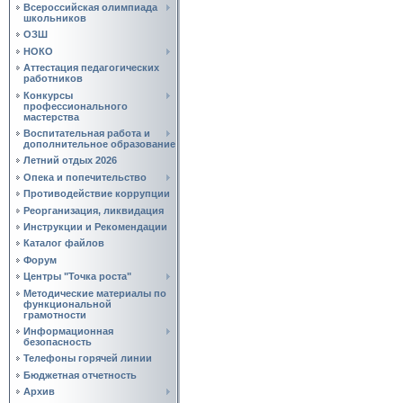
Всероссийская олимпиада
школьников
ОЗШ
НОКО
Аттестация педагогических
работников
Конкурсы
профессионального
мастерства
Воспитательная работа и
дополнительное образование
Летний отдых 2026
Опека и попечительство
Противодействие коррупции
Реорганизация, ликвидация
Инструкции и Рекомендации
Каталог файлов
Форум
Центры "Точка роста"
Методические материалы по
функциональной
грамотности
Информационная
безопасность
Телефоны горячей линии
Бюджетная отчетность
Архив