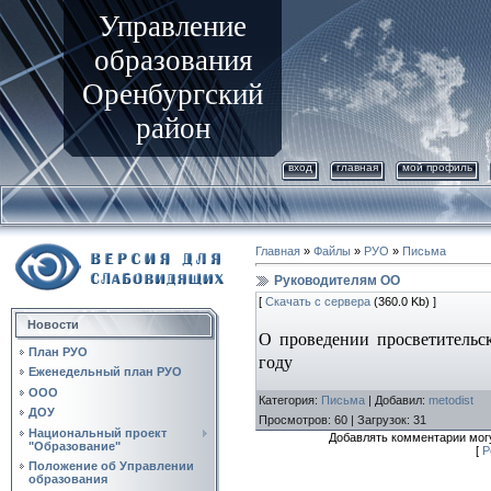
Управление
образования
Оренбургский
район
вход
главная
мой профиль
Главная
»
Файлы
»
РУО
»
Письма
Руководителям ОО
[
Скачать с сервера
(360.0 Kb) ]
Новости
О проведении просветительс
План РУО
году
Еженедельный план РУО
ООО
Категория
:
Письма
|
Добавил
:
metodist
ДОУ
Просмотров
:
60
|
Загрузок
:
31
Национальный проект
Добавлять комментарии могу
"Образование"
[
Р
Положение об Управлении
образования