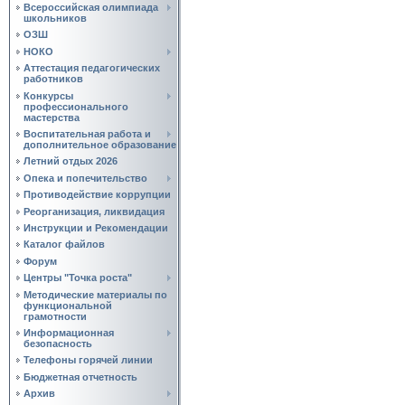
Всероссийская олимпиада
школьников
ОЗШ
НОКО
Аттестация педагогических
работников
Конкурсы
профессионального
мастерства
Воспитательная работа и
дополнительное образование
Летний отдых 2026
Опека и попечительство
Противодействие коррупции
Реорганизация, ликвидация
Инструкции и Рекомендации
Каталог файлов
Форум
Центры "Точка роста"
Методические материалы по
функциональной
грамотности
Информационная
безопасность
Телефоны горячей линии
Бюджетная отчетность
Архив