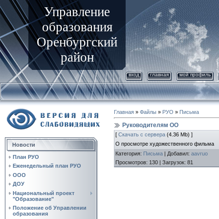
Управление
образования
Оренбургский
район
вход
главная
мой профиль
Главная
»
Файлы
»
РУО
»
Письма
Руководителям ОО
[
Скачать с сервера
(4.36 Mb) ]
О просмотре художественного фильма
Новости
Категория
:
Письма
|
Добавил
:
aavruo
План РУО
Просмотров
:
130
|
Загрузок
:
81
Еженедельный план РУО
ООО
ДОУ
Национальный проект
"Образование"
Положение об Управлении
образования