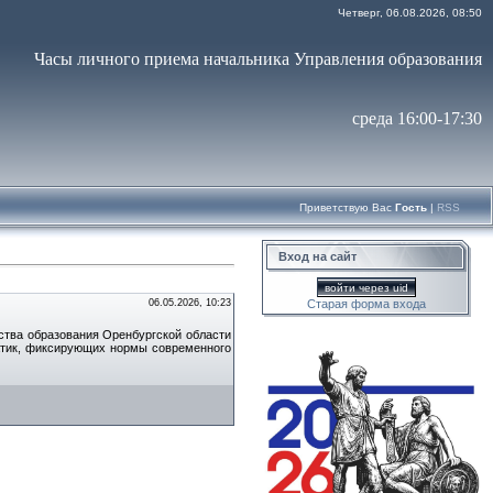
Четверг, 06.08.2026, 08:50
Часы личного приема начальника Управления образования
среда 16:00-17:30
Приветствую Вас
Гость
|
RSS
Вход на сайт
войти через uid
06.05.2026, 10:23
Старая форма входа
ства образования Оренбургской области
атик, фиксирующих нормы современного