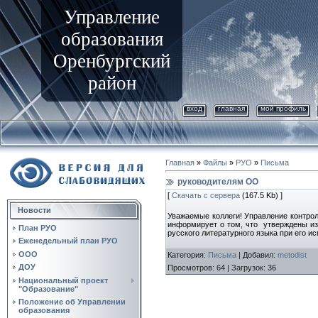
Управление
образования
Оренбургский
район
вход
главная
мой профиль
Главная
»
Файлы
»
РУО
»
Письма
руководителям ОО
[
Скачать с сервера
(167.5 Kb) ]
Новости
Уважаемые коллеги! Управление контрол
информирует о том, что утверждены из
План РУО
русского литературного языка при его и
Еженедельный план РУО
ООО
Категория
:
Письма
|
Добавил
:
metodist
ДОУ
Просмотров
:
64
|
Загрузок
:
36
Национальный проект
"Образование"
Положение об Управлении
образования