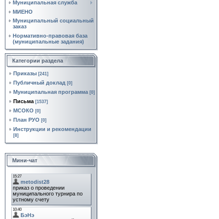
Муниципальная служба
МИЕНО
Муниципальный социальный
заказ
Нормативно‑правовая база
(муниципальные задания)
Категории раздела
Приказы
[241]
Публичный доклад
[0]
Муниципальная программа
[0]
Письма
[1537]
МСОКО
[0]
План РУО
[0]
Инструкции и рекомендации
[8]
Мини-чат