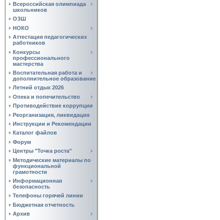
Всероссийская олимпиада
школьников
ОЗШ
НОКО
Аттестация педагогических
работников
Конкурсы
профессионального
мастерства
Воспитательная работа и
дополнительное образование
Летний отдых 2026
Опека и попечительство
Противодействие коррупции
Реорганизация, ликвидация
Инструкции и Рекомендации
Каталог файлов
Форум
Центры "Точка роста"
Методические материалы по
функциональной
грамотности
Информационная
безопасность
Телефоны горячей линии
Бюджетная отчетность
Архив