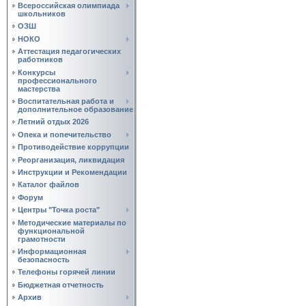
Всероссийская олимпиада
школьников
ОЗШ
НОКО
Аттестация педагогических
работников
Конкурсы
профессионального
мастерства
Воспитательная работа и
дополнительное образование
Летний отдых 2026
Опека и попечительство
Противодействие коррупции
Реорганизация, ликвидация
Инструкции и Рекомендации
Каталог файлов
Форум
Центры "Точка роста"
Методические материалы по
функциональной
грамотности
Информационная
безопасность
Телефоны горячей линии
Бюджетная отчетность
Архив