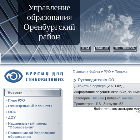
Управление
образования
Оренбургский
район
вход
главная
мой профиль
Главная
»
Файлы
»
РУО
»
Письма
Руководителям ОО
[
Скачать с сервера
(292.1 Kb) ]
Информация об участников ВОв, занима
Новости
Категория
:
Письма
|
Добавил
:
aavruo
План РУО
Просмотров
:
116
|
Загрузок
:
52
Еженедельный план РУО
Добавлять комментарии могу
ООО
[
Р
ДОУ
Национальный проект
"Образование"
Положение об Управлении
образования