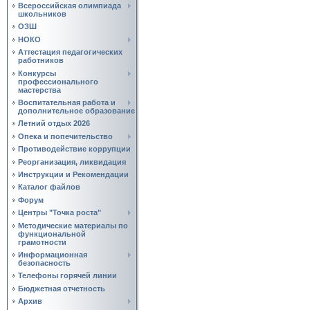
Всероссийская олимпиада
школьников
ОЗШ
НОКО
Аттестация педагогических
работников
Конкурсы
профессионального
мастерства
Воспитательная работа и
дополнительное образование
Летний отдых 2026
Опека и попечительство
Противодействие коррупции
Реорганизация, ликвидация
Инструкции и Рекомендации
Каталог файлов
Форум
Центры "Точка роста"
Методические материалы по
функциональной
грамотности
Информационная
безопасность
Телефоны горячей линии
Бюджетная отчетность
Архив