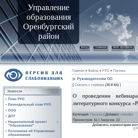
Управление
образования
Оренбургский
район
вход
главная
мой профиль
Главная
»
Файлы
»
РУО
»
Письма
Руководителям ОО
[
Скачать с сервера
(30.8 Kb) ]
Новости
О проведении вебинара
План РУО
литературного конкурса «
Еженедельный план РУО
ООО
Категория
:
Письма
|
Добавил
:
metodist
ДОУ
Просмотров
:
51
|
Загрузок
:
22
Национальный проект
Добавлять комментарии могу
"Образование"
[
Р
Положение об Управлении
образования