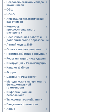
Всероссийская олимпиада
школьников
ОЗШ
НОКО
Аттестация педагогических
работников
Конкурсы
профессионального
мастерства
Воспитательная работа и
дополнительное образование
Летний отдых 2026
Опека и попечительство
Противодействие коррупции
Реорганизация, ликвидация
Инструкции и Рекомендации
Каталог файлов
Форум
Центры "Точка роста"
Методические материалы по
функциональной
грамотности
Информационная
безопасность
Телефоны горячей линии
Бюджетная отчетность
Архив