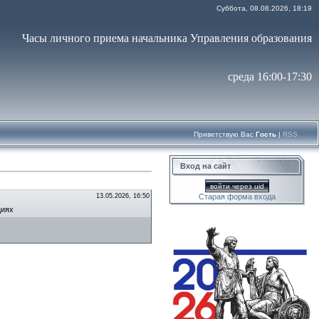
Суббота, 08.08.2026, 18:19
Часы личного приема начальника Управления образования
среда 16:00-17:30
Приветствую Вас
Гость
|
RSS
Вход на сайт
войти через uid
13.05.2026, 16:50
Старая форма входа
циях