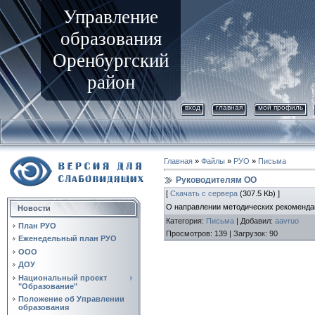
Управление
образования
Оренбургский
район
вход
главная
мой профиль
Главная
»
Файлы
»
РУО
»
Письма
Руководителям ОО
[
Скачать с сервера
(307.5 Kb) ]
О направлении методических рекоменда
Новости
Категория
:
Письма
|
Добавил
:
aavruo
План РУО
Просмотров
:
139
|
Загрузок
:
90
Еженедельный план РУО
ООО
ДОУ
Национальный проект
"Образование"
Положение об Управлении
образования