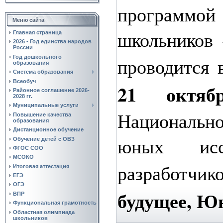
программой
Меню сайта
школьников
Главная страница
2026 - Год единства народов
России
Год дошкольного
проводится
образования
Система образования
Всеобуч
21 октяб
Районное соглашение 2026-
2028 гг.
Муниципальные услуги
Национальн
Повышение качества
образования
Дистанционное обучение
юных исс
Обучение детей с ОВЗ
ФГОС СОО
МСОКО
разработ
Итоговая аттестация
ЕГЭ
ОГЭ
будущее, Ю
ВПР
Функциональная грамотность
Областная олимпиада
школьников