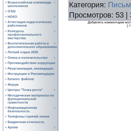
Категория
:
Письм
Всероссийская олимпиада
школьников
ОЗШ
Просмотров
:
53
|
НОКО
Аттестация педагогических
Добавлять комментарии могу
работников
[
Р
Конкурсы
профессионального
мастерства
Воспитательная работа и
дополнительное образование
Летний отдых 2026
Опека и попечительство
Противодействие коррупции
Реорганизация, ликвидация
Инструкции и Рекомендации
Каталог файлов
Форум
Центры "Точка роста"
Методические материалы по
функциональной
грамотности
Информационная
безопасность
Телефоны горячей линии
Бюджетная отчетность
Архив