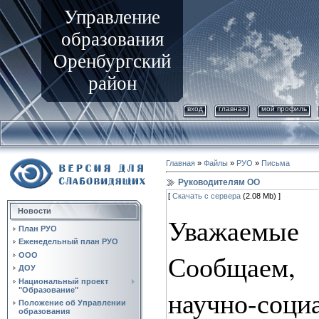
Управление
образования
Оренбургский
район
вход
главная
мой профиль
Главная
»
Файлы
»
РУО
»
Письма
Руководителям ОО
[
Скачать с сервера
(2.08 Mb) ]
Новости
Уважаем
План РУО
Еженедельный план РУО
Сообщаем, 
ООО
ДОУ
Национальный проект
научно-соци
"Образование"
Положение об Управлении
образования