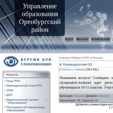
Управление
образования
Оренбургский
район
вход
главная
мой профиль
Главная
»
Файлы
»
РУО
»
Письма
Руководителям ОО
[
Скачать с сервера
(30.6 Kb) ]
Новости
Уважаемые коллеги! Сообщаем, что 
План РУО
olympiads/it-weekend идет ре
Еженедельный план РУО
обучающихся 10-11 классов. Участ
ООО
ДОУ
Категория
:
Письма
|
Добавил
:
metodist
Национальный проект
Просмотров
:
39
|
Загрузок
:
14
"Образование"
Добавлять комментарии могу
Положение об Управлении
[
Р
образования