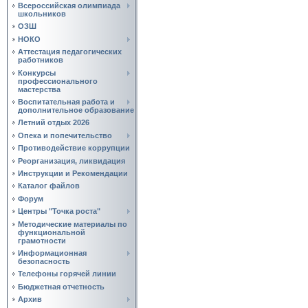
Всероссийская олимпиада
школьников
ОЗШ
НОКО
Аттестация педагогических
работников
Конкурсы
профессионального
мастерства
Воспитательная работа и
дополнительное образование
Летний отдых 2026
Опека и попечительство
Противодействие коррупции
Реорганизация, ликвидация
Инструкции и Рекомендации
Каталог файлов
Форум
Центры "Точка роста"
Методические материалы по
функциональной
грамотности
Информационная
безопасность
Телефоны горячей линии
Бюджетная отчетность
Архив