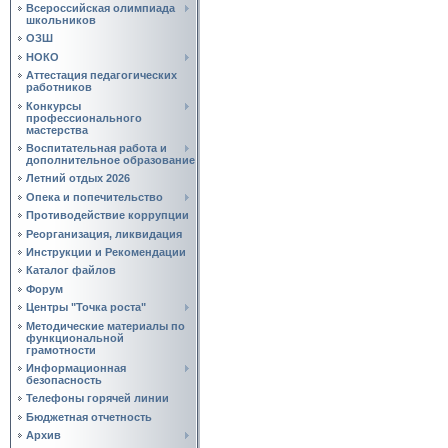
Всероссийская олимпиада
школьников
ОЗШ
НОКО
Аттестация педагогических
работников
Конкурсы
профессионального
мастерства
Воспитательная работа и
дополнительное образование
Летний отдых 2026
Опека и попечительство
Противодействие коррупции
Реорганизация, ликвидация
Инструкции и Рекомендации
Каталог файлов
Форум
Центры "Точка роста"
Методические материалы по
функциональной
грамотности
Информационная
безопасность
Телефоны горячей линии
Бюджетная отчетность
Архив