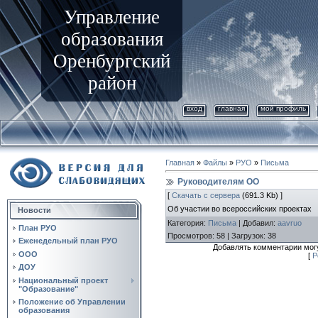
Управление
образования
Оренбургский
район
вход
главная
мой профиль
Главная
»
Файлы
»
РУО
»
Письма
Руководителям ОО
[
Скачать с сервера
(691.3 Kb) ]
Об участии во всероссийских проектах
Новости
Категория
:
Письма
|
Добавил
:
aavruo
План РУО
Просмотров
:
58
|
Загрузок
:
38
Еженедельный план РУО
Добавлять комментарии могу
ООО
[
Р
ДОУ
Национальный проект
"Образование"
Положение об Управлении
образования