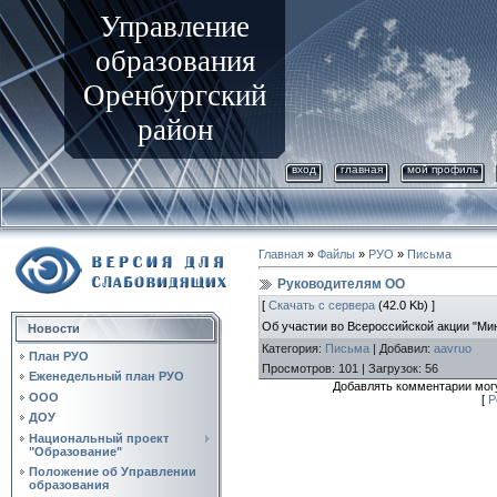
Управление
образования
Оренбургский
район
вход
главная
мой профиль
Главная
»
Файлы
»
РУО
»
Письма
Руководителям ОО
[
Скачать с сервера
(42.0 Kb) ]
Об участии во Всероссийской акции "Ми
Новости
Категория
:
Письма
|
Добавил
:
aavruo
План РУО
Просмотров
:
101
|
Загрузок
:
56
Еженедельный план РУО
Добавлять комментарии могу
ООО
[
Р
ДОУ
Национальный проект
"Образование"
Положение об Управлении
образования