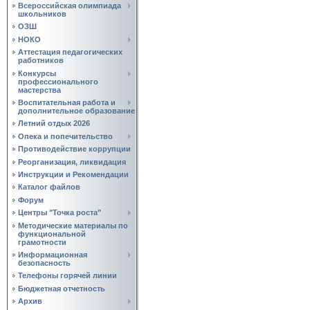
Всероссийская олимпиада
школьников
ОЗШ
НОКО
Аттестация педагогических
работников
Конкурсы
профессионального
мастерства
Воспитательная работа и
дополнительное образование
Летний отдых 2026
Опека и попечительство
Противодействие коррупции
Реорганизация, ликвидация
Инструкции и Рекомендации
Каталог файлов
Форум
Центры "Точка роста"
Методические материалы по
функциональной
грамотности
Информационная
безопасность
Телефоны горячей линии
Бюджетная отчетность
Архив