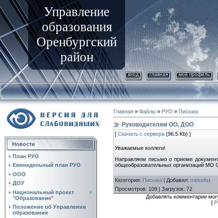
Управление
образования
Оренбургский
район
вход
главная
мой профиль
Главная
»
Файлы
»
РУО
»
Письма
Руководителям ОО, ДОО
[
Скачать с сервера
(96.5 Kb) ]
Новости
Уважаемые коллеги!
План РУО
Направляем письмо о приеме документо
общеобразовательных организаций МО О
Еженедельный план РУО
ООО
Категория
:
Письма
|
Добавил
:
metodist
ДОУ
Просмотров
:
109
|
Загрузок
:
72
Национальный проект
Добавлять комментарии могу
"Образование"
[
Р
Положение об Управлении
образования