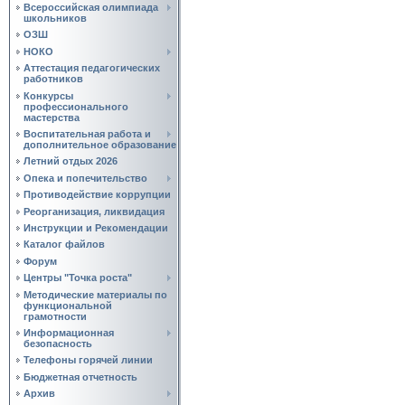
Всероссийская олимпиада
школьников
ОЗШ
НОКО
Аттестация педагогических
работников
Конкурсы
профессионального
мастерства
Воспитательная работа и
дополнительное образование
Летний отдых 2026
Опека и попечительство
Противодействие коррупции
Реорганизация, ликвидация
Инструкции и Рекомендации
Каталог файлов
Форум
Центры "Точка роста"
Методические материалы по
функциональной
грамотности
Информационная
безопасность
Телефоны горячей линии
Бюджетная отчетность
Архив