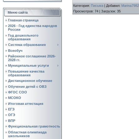
Категория
:
Письма
|
Добавил
:
Marina7982
Просмотров
:
74
|
Загрузок
:
35
Меню сайта
Главная страница
2026 - Год единства народов
России
Год дошкольного
образования
Система образования
Всеобуч
Районное соглашение 2026-
2028 гг.
Муниципальные услуги
Повышение качества
образования
Дистанционное обучение
Обучение детей с ОВЗ
ФГОС СОО
МСОКО
Итоговая аттестация
ЕГЭ
ОГЭ
ВПР
Функциональная грамотность
Областная олимпиада
школьников