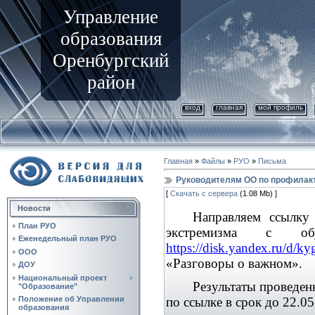
Управление
образования
Оренбургский
район
вход
главная
мой профиль
Главная
»
Файлы
»
РУО
»
Письма
Руководителям ОО по профилак
[
Скачать с сервера
(1.08 Mb) ]
Новости
Направляем ссылку
План РУО
экстремизма с об
Еженедельный план РУО
https://disk.yandex.ru/d/
ООО
«Разговоры о важном».
ДОУ
Национальный проект
Результаты проведен
"Образование"
Положение об Управлении
по ссылке в срок до 22.05
образования