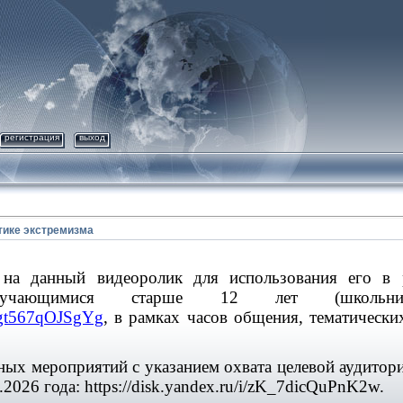
регистрация
выход
тике экстремизма
 на данный видеоролик для использования его в 
учающимися старше 12 лет (школьник
kygt567qOJSgYg
, в рамках часов общения, тематических
ных мероприятий с указанием охвата целевой аудитори
.2026 года: https://disk.yandex.ru/i/zK_7dicQuPnK2w.