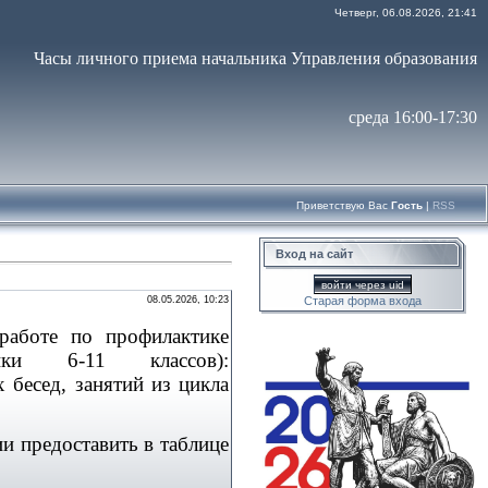
Четверг, 06.08.2026, 21:41
Часы личного приема начальника Управления образования
среда 16:00-17:30
Приветствую Вас
Гость
|
RSS
Вход на сайт
войти через uid
08.05.2026, 10:23
Старая форма входа
работе по профилактике
и 6-11 классов):
 бесед, занятий из цикла
и предоставить в таблице