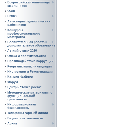
Всероссийская олимпиада
школьников
ОЗШ
НОКО
Аттестация педагогических
работников
Конкурсы
профессионального
мастерства
Воспитательная работа и
дополнительное образование
Летний отдых 2026
Опека и попечительство
Противодействие коррупции
Реорганизация, ликвидация
Инструкции и Рекомендации
Каталог файлов
Форум
Центры "Точка роста"
Методические материалы по
функциональной
грамотности
Информационная
безопасность
Телефоны горячей линии
Бюджетная отчетность
Архив