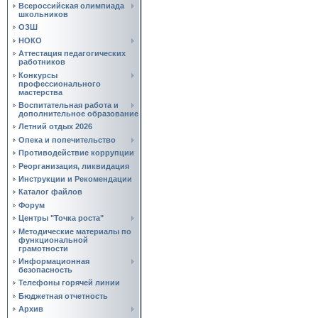
Всероссийская олимпиада
школьников
ОЗШ
НОКО
Аттестация педагогических
работников
Конкурсы
профессионального
мастерства
Воспитательная работа и
дополнительное образование
Летний отдых 2026
Опека и попечительство
Противодействие коррупции
Реорганизация, ликвидация
Инструкции и Рекомендации
Каталог файлов
Форум
Центры "Точка роста"
Методические материалы по
функциональной
грамотности
Информационная
безопасность
Телефоны горячей линии
Бюджетная отчетность
Архив