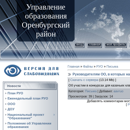
Управление
образования
Оренбургский
район
вход
главная
мой профиль
Главная
»
Файлы
»
РУО
»
Письма
Руководителям ОО, в которых н
[
Скачать с сервера
(13.14 Mb) ]
Об участии в конкурсах для казачьих кл
Новости
Категория
:
Письма
|
Добавил
:
aavruo
План РУО
Просмотров
:
39
|
Загрузок
:
14
Еженедельный план РУО
Добавлять комментарии могу
ООО
[
Р
ДОУ
Национальный проект
"Образование"
Положение об Управлении
образования