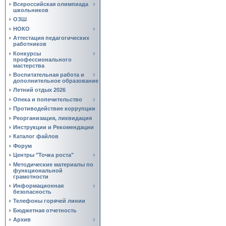
Всероссийская олимпиада
школьников
ОЗШ
НОКО
Аттестация педагогических
работников
Конкурсы
профессионального
мастерства
Воспитательная работа и
дополнительное образование
Летний отдых 2026
Опека и попечительство
Противодействие коррупции
Реорганизация, ликвидация
Инструкции и Рекомендации
Каталог файлов
Форум
Центры "Точка роста"
Методические материалы по
функциональной
грамотности
Информационная
безопасность
Телефоны горячей линии
Бюджетная отчетность
Архив