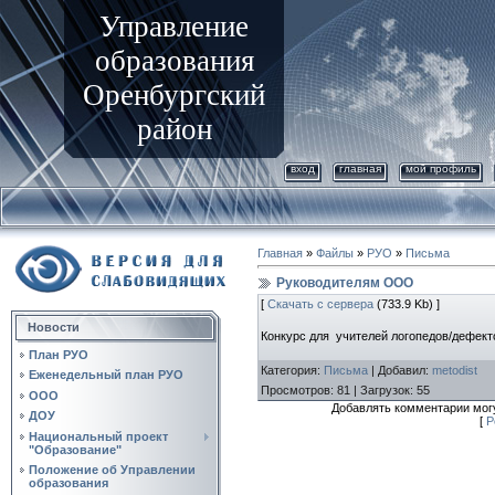
Управление
образования
Оренбургский
район
вход
главная
мой профиль
Главная
»
Файлы
»
РУО
»
Письма
Руководителям ООО
[
Скачать с сервера
(733.9 Kb) ]
Новости
Конкурс для учителей логопедов/дефект
План РУО
Категория
:
Письма
|
Добавил
:
metodist
Еженедельный план РУО
Просмотров
:
81
|
Загрузок
:
55
ООО
Добавлять комментарии могу
ДОУ
[
Р
Национальный проект
"Образование"
Положение об Управлении
образования