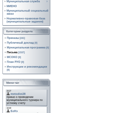
Муниципальная служба
МИЕНО
Муниципальный социальный
заказ
Нормативно‑правовая база
(муниципальные задания)
Категории раздела
Приказы
[241]
Публичный доклад
[0]
Муниципальная программа
[0]
Письма
[1537]
МСОКО
[0]
План РУО
[0]
Инструкции и рекомендации
[8]
Мини-чат