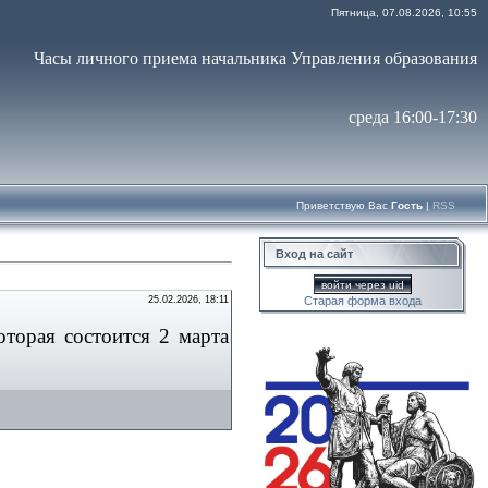
Пятница, 07.08.2026, 10:55
Часы личного приема начальника Управления образования
среда 16:00-17:30
Приветствую Вас
Гость
|
RSS
Вход на сайт
войти через uid
25.02.2026, 18:11
Старая форма входа
торая состоится 2 марта