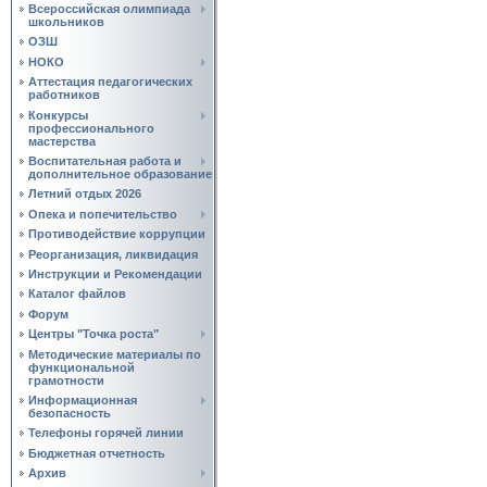
Всероссийская олимпиада
школьников
ОЗШ
НОКО
Аттестация педагогических
работников
Конкурсы
профессионального
мастерства
Воспитательная работа и
дополнительное образование
Летний отдых 2026
Опека и попечительство
Противодействие коррупции
Реорганизация, ликвидация
Инструкции и Рекомендации
Каталог файлов
Форум
Центры "Точка роста"
Методические материалы по
функциональной
грамотности
Информационная
безопасность
Телефоны горячей линии
Бюджетная отчетность
Архив