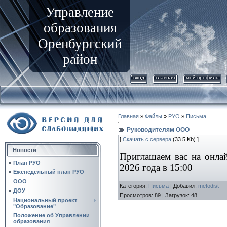
Управление
образования
Оренбургский
район
вход
главная
мой профиль
Главная
»
Файлы
»
РУО
»
Письма
Руководителям ООО
[
Скачать с сервера
(33.5 Kb) ]
Новости
Приглашаем вас на онла
План РУО
2026 года в 15:00
Еженедельный план РУО
ООО
Категория
:
Письма
|
Добавил
:
metodist
ДОУ
Просмотров
:
89
|
Загрузок
:
48
Национальный проект
"Образование"
Положение об Управлении
образования