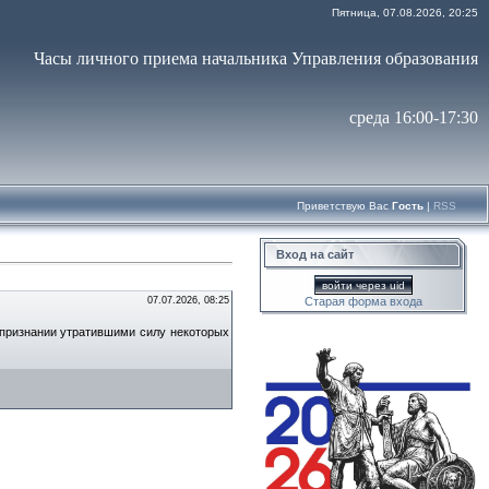
Пятница, 07.08.2026, 20:25
Часы личного приема начальника Управления образования
среда 16:00-17:30
Приветствую Вас
Гость
|
RSS
Вход на сайт
войти через uid
07.07.2026, 08:25
Старая форма входа
 признании утратившими силу некоторых