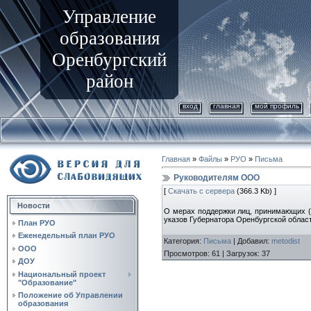
Управление
образования
Оренбургский
район
вход
главная
мой профиль
Главная
»
Файлы
»
РУО
»
Письма
Руководителям ООО
[
Скачать с сервера
(366.3 Kb) ]
Новости
О мерах поддержки лиц, принимающих (п
указов Губернатора Оренбургской облас
План РУО
Еженедельный план РУО
Категория
:
Письма
|
Добавил
:
metodist
ООО
Просмотров
:
61
|
Загрузок
:
37
ДОУ
Национальный проект
"Образование"
Положение об Управлении
образования