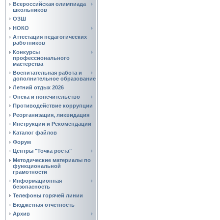
Всероссийская олимпиада
школьников
ОЗШ
НОКО
Аттестация педагогических
работников
Конкурсы
профессионального
мастерства
Воспитательная работа и
дополнительное образование
Летний отдых 2026
Опека и попечительство
Противодействие коррупции
Реорганизация, ликвидация
Инструкции и Рекомендации
Каталог файлов
Форум
Центры "Точка роста"
Методические материалы по
функциональной
грамотности
Информационная
безопасность
Телефоны горячей линии
Бюджетная отчетность
Архив