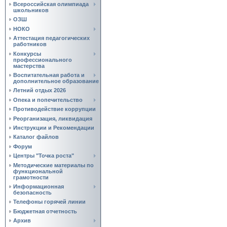
Всероссийская олимпиада
школьников
ОЗШ
НОКО
Аттестация педагогических
работников
Конкурсы
профессионального
мастерства
Воспитательная работа и
дополнительное образование
Летний отдых 2026
Опека и попечительство
Противодействие коррупции
Реорганизация, ликвидация
Инструкции и Рекомендации
Каталог файлов
Форум
Центры "Точка роста"
Методические материалы по
функциональной
грамотности
Информационная
безопасность
Телефоны горячей линии
Бюджетная отчетность
Архив