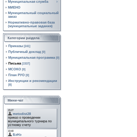
Муниципальная служба
МИЕНО
Муниципальный социальный
заказ
Нормативно‑правовая база
(муниципальные задания)
Категории раздела
Приказы
[241]
Публичный доклад
[0]
Муниципальная программа
[0]
Письма
[1537]
МСОКО
[0]
План РУО
[0]
Инструкции и рекомендации
[8]
Мини-чат