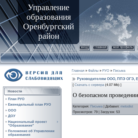
Управление
образования
Оренбургский
район
вход
главная
мой профиль
Главная
»
Файлы
»
РУО
»
Письма
Руководителям ООО, ППЭ ОГЭ, 
[
Скачать с сервера
(4.07 Mb) ]
Новости
О безопасном проведении
План РУО
Еженедельный план РУО
Категория
:
Письма
|
Добавил
:
metodist
ООО
Просмотров
:
79
|
Загрузок
:
53
ДОУ
Национальный проект
"Образование"
Положение об Управлении
образования