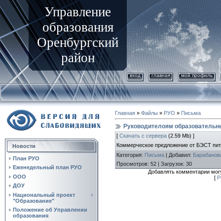
Управление
образования
Оренбургский
район
вход
главная
мой профиль
Главная
»
Файлы
»
РУО
»
Письма
Руководителоям образовательн
[
Скачать с сервера
(2.59 Mb) ]
Коммерческое предложение от БЭСТ пи
Новости
Категория
:
Письма
|
Добавил
:
Барабанов
План РУО
Просмотров
:
52
|
Загрузок
:
30
Еженедельный план РУО
Добавлять комментарии могу
ООО
[
Р
ДОУ
Национальный проект
"Образование"
Положение об Управлении
образования