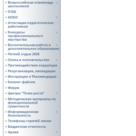
Всероссийская олимпиада
школьников
ОЗШ
НОКО
Аттестация педагогических
работников
Конкурсы
профессионального
мастерства
Воспитательная работа и
дополнительное образование
Летний отдых 2026
Опека и попечительство
Противодействие коррупции
Реорганизация, ликвидация
Инструкции и Рекомендации
Каталог файлов
Форум
Центры "Точка роста"
Методические материалы по
функциональной
грамотности
Информационная
безопасность
Телефоны горячей линии
Бюджетная отчетность
Архив