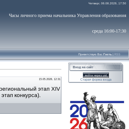
Четверг, 06.08.2026, 17:50
Часы личного приема начальника Управления образования
среда 16:00-17:30
Приветствую Вас
Гость
|
RSS
Вход на сайт
войти через uid
15.05.2026, 12:31
Старая форма входа
 региональный этап XIV
этап конкурса).