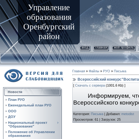
Управление
образования
Оренбургский
район
вход
главная
мой профиль
Главная
»
Файлы
»
РУО
»
Письма
Всероссийский конкурс"Воспита
[
Скачать с сервера
(1001.6 Kb) ]
Новости
Информируем, что
План РУО
Всероссийского конкур
Еженедельный план РУО
ООО
Категория
:
Письма
|
Добавил
:
metodist
ДОУ
Просмотров
:
61
|
Загрузок
:
25
Национальный проект
"Образование"
Положение об Управлении
образования