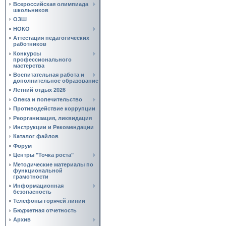
Всероссийская олимпиада
школьников
ОЗШ
НОКО
Аттестация педагогических
работников
Конкурсы
профессионального
мастерства
Воспитательная работа и
дополнительное образование
Летний отдых 2026
Опека и попечительство
Противодействие коррупции
Реорганизация, ликвидация
Инструкции и Рекомендации
Каталог файлов
Форум
Центры "Точка роста"
Методические материалы по
функциональной
грамотности
Информационная
безопасность
Телефоны горячей линии
Бюджетная отчетность
Архив