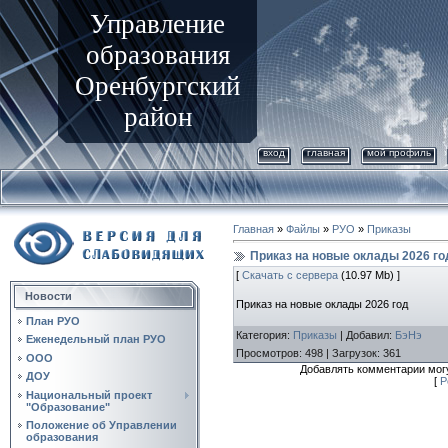
Управление
образования
Оренбургский
район
вход
главная
мой профиль
Главная
»
Файлы
»
РУО
»
Приказы
Приказ на новые оклады 2026 го
[
Скачать с сервера
(10.97 Mb) ]
Новости
Приказ на новые оклады 2026 год
План РУО
Категория
:
Приказы
|
Добавил
:
БэНэ
Еженедельный план РУО
Просмотров
:
498
|
Загрузок
:
361
ООО
Добавлять комментарии могу
ДОУ
[
Р
Национальный проект
"Образование"
Положение об Управлении
образования