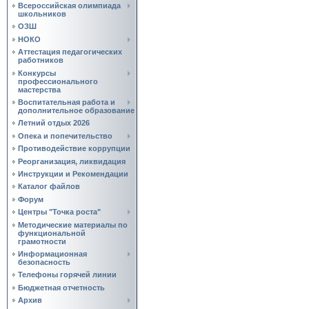
Всероссийская олимпиада
школьников
ОЗШ
НОКО
Аттестация педагогических
работников
Конкурсы
профессионального
мастерства
Воспитательная работа и
дополнительное образование
Летний отдых 2026
Опека и попечительство
Противодействие коррупции
Реорганизация, ликвидация
Инструкции и Рекомендации
Каталог файлов
Форум
Центры "Точка роста"
Методические материалы по
функциональной
грамотности
Информационная
безопасность
Телефоны горячей линии
Бюджетная отчетность
Архив