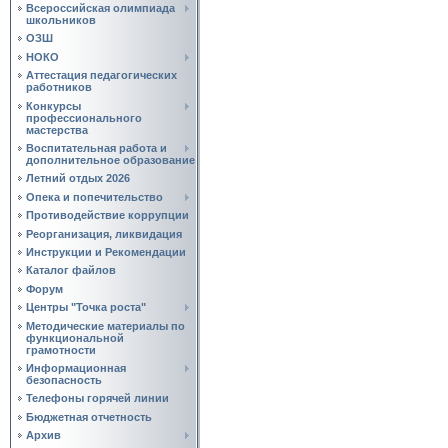
Всероссийская олимпиада
школьников
ОЗШ
НОКО
Аттестация педагогических
работников
Конкурсы
профессионального
мастерства
Воспитательная работа и
дополнительное образование
Летний отдых 2026
Опека и попечительство
Противодействие коррупции
Реорганизация, ликвидация
Инструкции и Рекомендации
Каталог файлов
Форум
Центры "Точка роста"
Методические материалы по
функциональной
грамотности
Информационная
безопасность
Телефоны горячей линии
Бюджетная отчетность
Архив