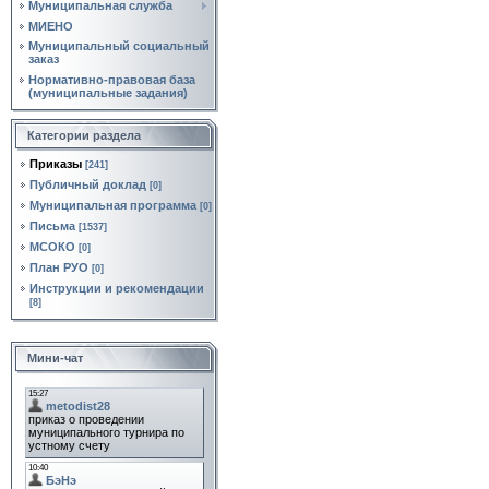
Муниципальная служба
МИЕНО
Муниципальный социальный
заказ
Нормативно‑правовая база
(муниципальные задания)
Категории раздела
Приказы
[241]
Публичный доклад
[0]
Муниципальная программа
[0]
Письма
[1537]
МСОКО
[0]
План РУО
[0]
Инструкции и рекомендации
[8]
Мини-чат