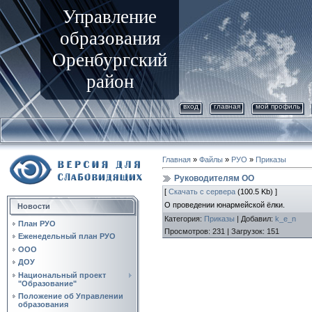
Управление
образования
Оренбургский
район
вход
главная
мой профиль
Главная
»
Файлы
»
РУО
»
Приказы
Руководителям ОО
[
Скачать с сервера
(100.5 Kb) ]
О проведении юнармейской ёлки.
Новости
Категория
:
Приказы
|
Добавил
:
k_e_n
План РУО
Просмотров
:
231
|
Загрузок
:
151
Еженедельный план РУО
ООО
ДОУ
Национальный проект
"Образование"
Положение об Управлении
образования